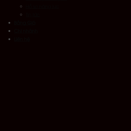
Hồ sơ năng lực
Tin tức
Bảng Giá
Chi nhánh
Liên hệ