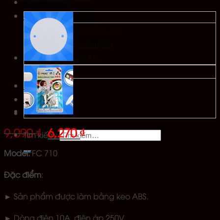
Khuyến mãi
catalogue & profile
Catalogue tiếng việt
Catalogue english
Hồ sơ năng lực
Tin tức
Bảng Giá
Chi nhánh
Liên hệ
9,090
₫
6,270
₫
Tìm kiếm:
Model:
FC 710
Đặc điểm
:
► Sản phẩm được làm bằng keo ABS.
► Dòng điện 10A, điện áp 250V.