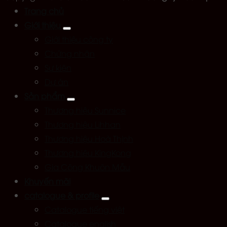
Trang chủ
Giới thiệu
Giới thiệu công ty
Chứng nhận
Sự kiện
Dự án
Sản phẩm
Thương hiệu Sunnice
Thương hiệu Lihhan
Thương hiệu Hoà Thịnh
Thương hiệu KingKong
Gia Công Khuôn Mẫu
Khuyến mãi
catalogue & profile
Catalogue tiếng việt
Catalogue english