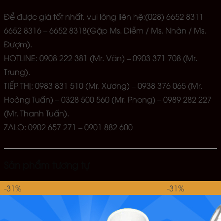
Để được giá tốt nhất, vui lòng liên hệ:(028) 6652 8311 –
6652 8316 – 6652 8318(Gặp Ms. Diễm / Ms. Nhàn / Ms.
Đượm).
HOTLINE: 0908 222 381 (Mr. Văn) – 0903 371 708 (Mr.
Trung).
TIẾP THỊ: 0983 831 510 (Mr. Xương) – 0938 376 065 (Mr.
Hoàng Tuấn) – 0328 500 560 (Mr. Phong) – 0989 282 227
(Mr. Thanh Tuấn).
ZALO: 0902 657 271 – 0901 882 600
Sản phẩm tương tự
-31%
-31%