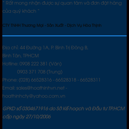
“ Rất mong nhận được sự quan tâm và đơn đặt hàng
của quý khách “
CTY TNHH Thương Mại - Sản Xuất - Dịch Vụ Hòa Thịnh
Địa chỉ: 44 Đường 1A, P. Bình Trị Đông B,
Bình Tân, TPHCM
Hotline: 0908 222 381 (Văn)
0903 371 708 (Trung)
Phone: (028) 66528316 - 66528318 - 66528311
Email: sales@hoathinhvn.net -
hoathinhcty@yahoo.com.vn
GPKD số 0304671916 do Sở Kế hoạch và Đầu tư TP.HCM
cấp ngày 27/10/2006