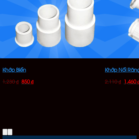
Khớp Biến
Khớp Nối Răn
1,230
₫
850
₫
2,110
₫
1,460