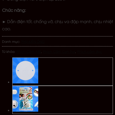
Chức năng:
► Dẫn điện tốt, chống vỡ, chịu va đập mạnh, chịu nhiệt
cao.
Danh mục:
PHỤ KIỆN ỐNG
Từ khóa:
Phích Cắm ABS
,
Phích Cắm Con Trai
,
Phích cắm đực