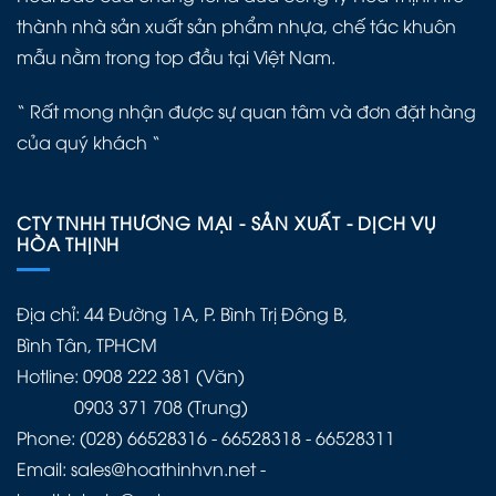
thành nhà sản xuất sản phẩm nhựa, chế tác khuôn
mẫu nằm trong top đầu tại Việt Nam.
“ Rất mong nhận được sự quan tâm và đơn đặt hàng
của quý khách “
CTY TNHH THƯƠNG MẠI - SẢN XUẤT - DỊCH VỤ
HÒA THỊNH
Địa chỉ: 44 Đường 1A, P. Bình Trị Đông B,
Bình Tân, TPHCM
Hotline: 0908 222 381 (Văn)
0903 371 708 (Trung)
Phone: (028) 66528316 - 66528318 - 66528311
Email: sales@hoathinhvn.net -