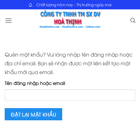
Skip
Chất lượng hôm nay – Thị trường ngày mai
to
content
Quên mật khẩu? Vui lòng nhập tên đăng nhập hoặc
địa chỉ email. Bạn sẽ nhận được một liên kết tạo mật
khẩu mới qua email.
Tên đăng nhập hoặc email
ĐẶT LẠI MẬT KHẨU