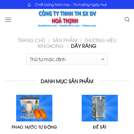
Skip
Chất lượng hôm nay – Thị trường ngày mai
to
content
TRANG CHỦ
/
SẢN PHẨM
/
THƯƠNG HIỆU
KINGKONG
/
DÂY RÀNG
DANH MỤC SẢN PHẨM
PHAO NƯỚC TỰ ĐỘNG
ĐẾ SẮT