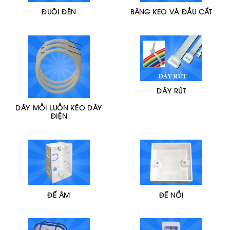
ĐUÔI ĐÈN
BĂNG KEO VÀ ĐẦU CẮT
DÂY RÚT
DÂY MỒI LUỒN KÉO DÂY
ĐIỆN
ĐẾ ÂM
ĐẾ NỔI