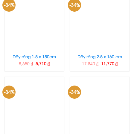
-34%
-34%
Dây ràng 1.5 x 150cm
Dây ràng 2.5 x 160 cm
8,650
₫
5,710
₫
17,840
₫
11,770
₫
-34%
-34%