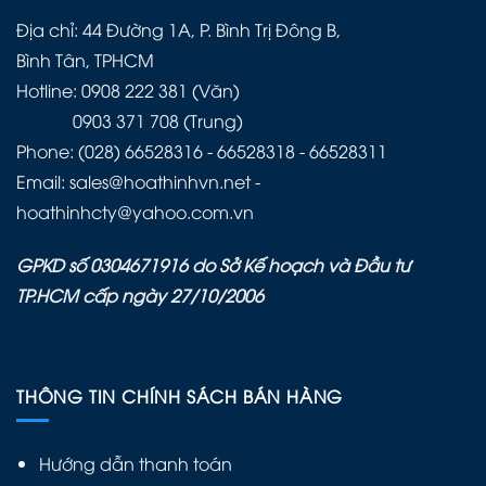
Địa chỉ: 44 Đường 1A, P. Bình Trị Đông B,
Bình Tân, TPHCM
Hotline: 0908 222 381 (Văn)
0903 371 708 (Trung)
Phone: (028) 66528316 - 66528318 - 66528311
Email: sales@hoathinhvn.net -
hoathinhcty@yahoo.com.vn
GPKD số 0304671916 do Sở Kế hoạch và Đầu tư
TP.HCM cấp ngày 27/10/2006
THÔNG TIN CHÍNH SÁCH BÁN HÀNG
Hướng dẫn thanh toán