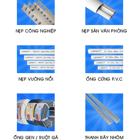
NẸP CÔNG NGHIỆP
NẸP SÀN VĂN PHÒNG
NẸP VUÔNG NỔI
ỐNG CỨNG P.V.C
ỐNG GEN / RUỘT GÀ
THANH RÂY NHÔM