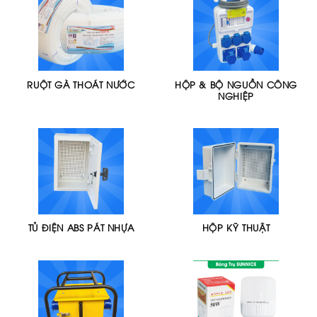
RUỘT GÀ THOÁT NƯỚC
HỘP & BỘ NGUỒN CÔNG
NGHIỆP
TỦ ĐIỆN ABS PÁT NHỰA
HỘP KỸ THUẬT