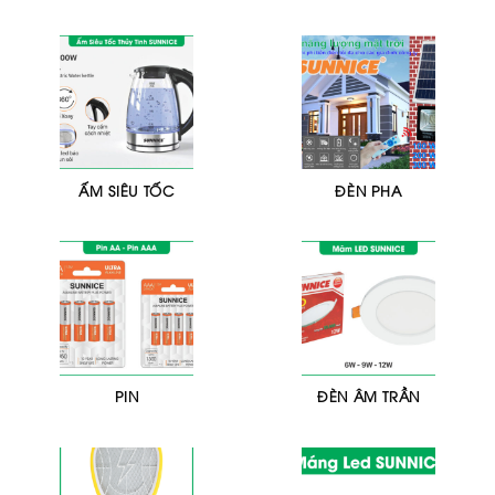
ẤM SIÊU TỐC
ĐÈN PHA
PIN
ĐÈN ÂM TRẦN