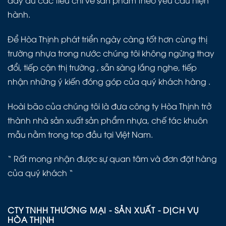
đầy đủ các tiêu chí về sản phẩm theo yêu cầu hiện
hành.
Để Hòa Thịnh phát triển ngày càng tốt hơn cùng thị
trường nhựa trong nước chúng tôi không ngừng thay
đổi, tiếp cận thị trường , sẵn sàng lắng nghe, tiếp
nhận những ý kiến đóng góp của quý khách hàng .
Hoài bão của chúng tôi là đưa công ty Hòa Thịnh trở
thành nhà sản xuất sản phẩm nhựa, chế tác khuôn
mẫu nằm trong top đầu tại Việt Nam.
“ Rất mong nhận được sự quan tâm và đơn đặt hàng
của quý khách “
CTY TNHH THƯƠNG MẠI - SẢN XUẤT - DỊCH VỤ
HÒA THỊNH