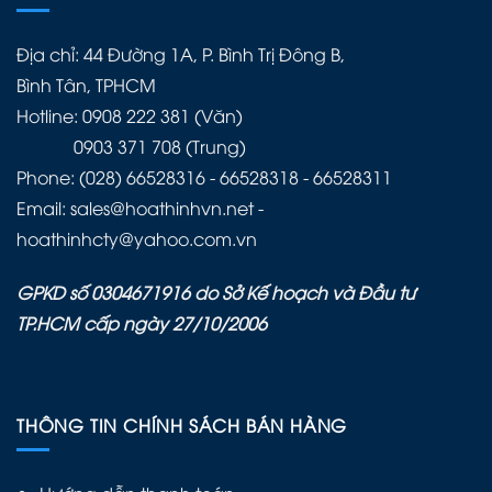
Địa chỉ: 44 Đường 1A, P. Bình Trị Đông B,
Bình Tân, TPHCM
Hotline: 0908 222 381 (Văn)
0903 371 708 (Trung)
Phone: (028) 66528316 - 66528318 - 66528311
Email: sales@hoathinhvn.net -
hoathinhcty@yahoo.com.vn
GPKD số 0304671916 do Sở Kế hoạch và Đầu tư
TP.HCM cấp ngày 27/10/2006
THÔNG TIN CHÍNH SÁCH BÁN HÀNG