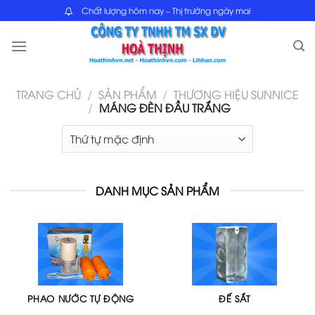
Skip
Chất lượng hôm nay – Thị trường ngày mai
to
content
TRANG CHỦ
/
SẢN PHẨM
/
THƯƠNG HIỆU SUNNICE
/
MÁNG ĐÈN ĐẦU TRẮNG
DANH MỤC SẢN PHẨM
PHAO NƯỚC TỰ ĐỘNG
ĐẾ SẮT