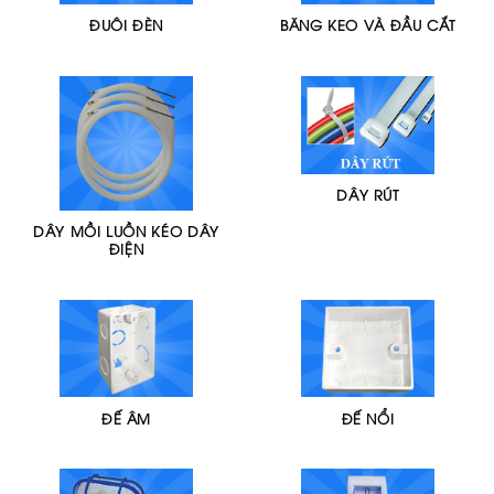
ĐUÔI ĐÈN
BĂNG KEO VÀ ĐẦU CẮT
DÂY RÚT
DÂY MỒI LUỒN KÉO DÂY
ĐIỆN
ĐẾ ÂM
ĐẾ NỔI