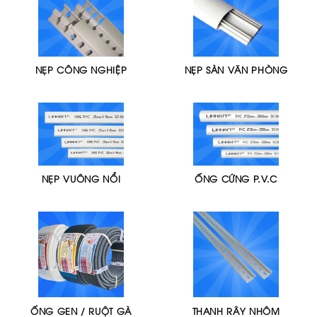
NẸP CÔNG NGHIỆP
NẸP SÀN VĂN PHÒNG
NẸP VUÔNG NỔI
ỐNG CỨNG P.V.C
ỐNG GEN / RUỘT GÀ
THANH RÂY NHÔM