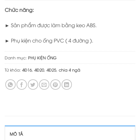
Chức năng:
► Sản phẩm được làm bằng keo ABS.
► Phụ kiện cho ống PVC ( 4 đường ).
Danh mục:
PHỤ KIỆN ỐNG
Từ khóa:
4Đ16
,
4Đ20
,
4Đ25
,
chia 4 ngã
MÔ TẢ