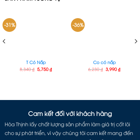
-31%
-36%
T Có Nắp
Co có nắp
8,340
₫
5,750
₫
6,230
₫
3,990
₫
Cam kết đối với khách hàng
Hòa Thịnh lấy chất lượng sản phẩm làm giá trị cốt lõi
cho sự phát triển, vì vậy chúng tôi cam kết mang đến