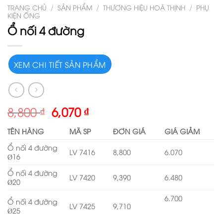
TRANG CHỦ
/
SẢN PHẨM
/
THƯƠNG HIỆU HOÀ THỊNH
/
PHỤ
KIỆN ỐNG
Ổ nối 4 đường
XEM CHI TIẾT SẢN PHẨM
8,800
₫
6,070
₫
TÊN HÀNG
MÃ SP
ĐƠN GIÁ
GIÁ GIẢM
Ổ nối 4 đường
LV 7416
8,800
6.070
Ø16
Ổ nối 4 đường
LV 7420
9,390
6.480
Ø20
6.700
Ổ nối 4 đường
LV 7425
9,710
Ø25