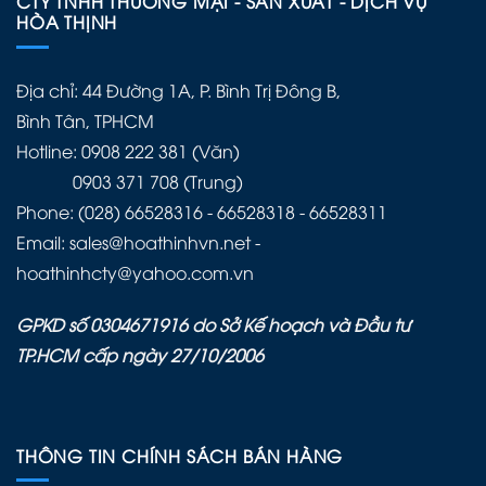
CTY TNHH THƯƠNG MẠI - SẢN XUẤT - DỊCH VỤ
HÒA THỊNH
Địa chỉ: 44 Đường 1A, P. Bình Trị Đông B,
Bình Tân, TPHCM
Hotline: 0908 222 381 (Văn)
0903 371 708 (Trung)
Phone: (028) 66528316 - 66528318 - 66528311
Email: sales@hoathinhvn.net -
hoathinhcty@yahoo.com.vn
GPKD số 0304671916 do Sở Kế hoạch và Đầu tư
TP.HCM cấp ngày 27/10/2006
THÔNG TIN CHÍNH SÁCH BÁN HÀNG