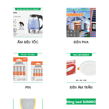
ẤM SIÊU TỐC
ĐÈN PHA
PIN
ĐÈN ÂM TRẦN