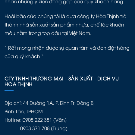
nhận những ý kiến đóng góp của quý khách hàng .
Hoài bão của chúng tôi là đưa công ty Hòa Thịnh trở
thành nhà sản xuất sản phẩm nhựa, chế tác khuôn
mẫu nằm trong top đầu tại Việt Nam.
“ Rất mong nhận được sự quan tâm và đơn đặt hàng
của quý khách “
CTY TNHH THƯƠNG MẠI - SẢN XUẤT - DỊCH VỤ
HÒA THỊNH
Địa chỉ: 44 Đường 1A, P. Bình Trị Đông B,
Bình Tân, TPHCM
Hotline: 0908 222 381 (Văn)
0903 371 708 (Trung)