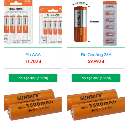
Pin AAA
Pin Chuông 23A
11,700
₫
29,990
₫