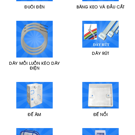
ĐUÔI ĐÈN
BĂNG KEO VÀ ĐẦU CẮT
DÂY RÚT
DÂY MỒI LUỒN KÉO DÂY
ĐIỆN
ĐẾ ÂM
ĐẾ NỔI