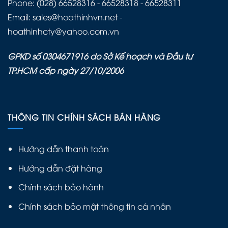
Phone: (028) 66528316 - 66528318 - 66528311
Email: sales@hoathinhvn.net -
hoathinhcty@yahoo.com.vn
GPKD số 0304671916 do Sở Kế hoạch và Đầu tư
TP.HCM cấp ngày 27/10/2006
THÔNG TIN CHÍNH SÁCH BÁN HÀNG
Hướng dẫn thanh toán
Hướng dẫn đặt hàng
Chính sách bảo hành
Chính sách bảo mật thông tin cá nhân