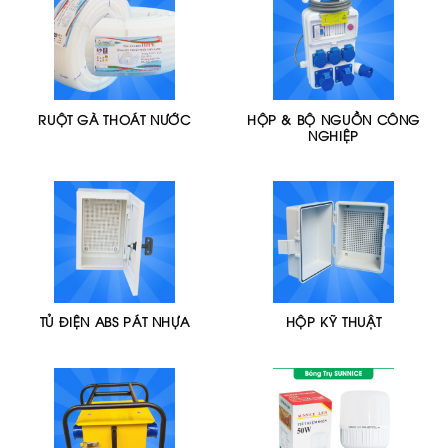
RUỘT GÀ THOÁT NƯỚC
HỘP & BỘ NGUỒN CÔNG
NGHIỆP
TỦ ĐIỆN ABS PÁT NHỰA
HỘP KỸ THUẬT