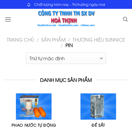
Skip
Chất lượng hôm nay – Thị trường ngày mai
to
content
TRANG CHỦ
/
SẢN PHẨM
/
THƯƠNG HIỆU SUNNICE
/
PIN
DANH MỤC SẢN PHẨM
PHAO NƯỚC TỰ ĐỘNG
ĐẾ SẮT