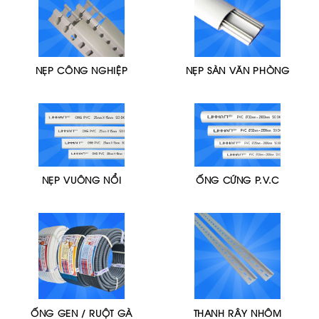
NẸP CÔNG NGHIỆP
NẸP SÀN VĂN PHÒNG
NẸP VUÔNG NỔI
ỐNG CỨNG P.V.C
ỐNG GEN / RUỘT GÀ
THANH RÂY NHÔM