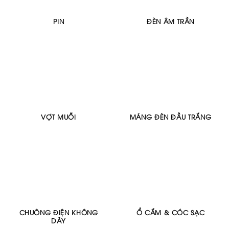
PIN
ĐÈN ÂM TRẦN
VỢT MUỖI
MÁNG ĐÈN ĐẦU TRẮNG
CHUÔNG ĐIỆN KHÔNG
Ổ CẮM & CÓC SẠC
DÂY