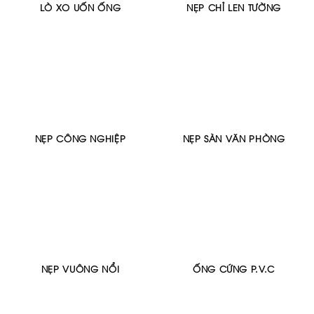
LÒ XO UỐN ỐNG
NẸP CHỈ LEN TƯỜNG
NẸP CÔNG NGHIỆP
NẸP SÀN VĂN PHÒNG
NẸP VUÔNG NỔI
ỐNG CỨNG P.V.C