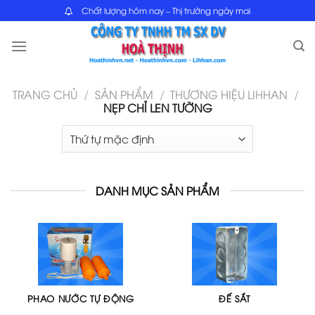
Skip
Chất lượng hôm nay – Thị trường ngày mai
to
content
TRANG CHỦ
/
SẢN PHẨM
/
THƯƠNG HIỆU LIHHAN
/
NẸP CHỈ LEN TƯỜNG
DANH MỤC SẢN PHẨM
PHAO NƯỚC TỰ ĐỘNG
ĐẾ SẮT