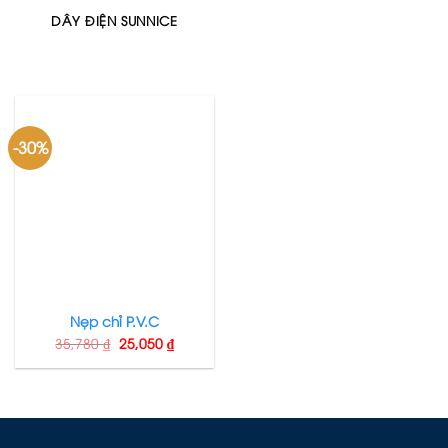
DÂY ĐIỆN SUNNICE
-30%
Nẹp chỉ P.V.C
35,780
₫
25,050
₫