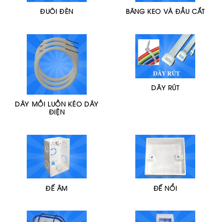
ĐUÔI ĐÈN
BĂNG KEO VÀ ĐẦU CẮT
DÂY RÚT
DÂY MỒI LUỒN KÉO DÂY
ĐIỆN
ĐẾ ÂM
ĐẾ NỔI