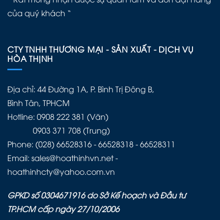
của quý khách “
CTY TNHH THƯƠNG MẠI - SẢN XUẤT - DỊCH VỤ
HÒA THỊNH
Địa chỉ: 44 Đường 1A, P. Bình Trị Đông B,
Bình Tân, TPHCM
Hotline: 0908 222 381 (Văn)
0903 371 708 (Trung)
Phone: (028) 66528316 - 66528318 - 66528311
Email: sales@hoathinhvn.net -
hoathinhcty@yahoo.com.vn
GPKD số 0304671916 do Sở Kế hoạch và Đầu tư
TP.HCM cấp ngày 27/10/2006