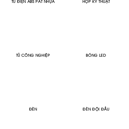
TỦ ĐIỆN ABS PÁT NHỰA
HỘP KỸ THUẬT
TỦ CÔNG NGHIỆP
BÓNG LED
ĐÈN
ĐÈN ĐỘI ĐẦU