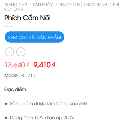
TRANG CHỦ
/
SẢN PHẨM
/
THƯƠNG HIỆU HOÀ THỊNH
/
PHỤ
KIỆN ỐNG
Phích Cắm Nối
XEM CHI TIẾT SẢN PHẨM
13,640
₫
9,410
₫
Model:
FC 711
Đặc điểm
:
► Sản phẩm được làm bằng keo ABS.
► Dòng điện 10A, điện áp 250V.