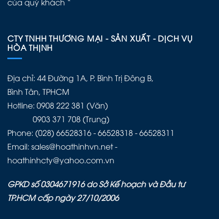
của quý khách “
CTY TNHH THƯƠNG MẠI - SẢN XUẤT - DỊCH VỤ
HÒA THỊNH
Địa chỉ: 44 Đường 1A, P. Bình Trị Đông B,
Bình Tân, TPHCM
Hotline: 0908 222 381 (Văn)
0903 371 708 (Trung)
Phone: (028) 66528316 - 66528318 - 66528311
Email: sales@hoathinhvn.net -
hoathinhcty@yahoo.com.vn
GPKD số 0304671916 do Sở Kế hoạch và Đầu tư
TP.HCM cấp ngày 27/10/2006