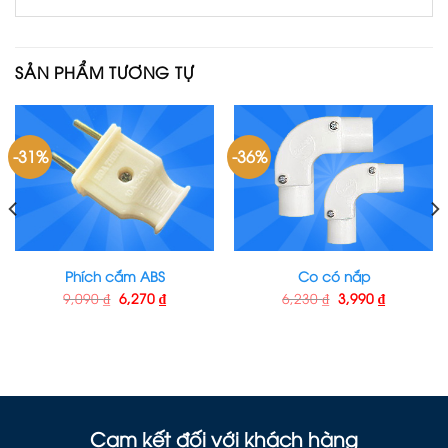
SẢN PHẨM TƯƠNG TỰ
-31%
-36%
Phích cắm ABS
Co có nắp
9,090
₫
6,270
₫
6,230
₫
3,990
₫
Cam kết đối với khách hàng