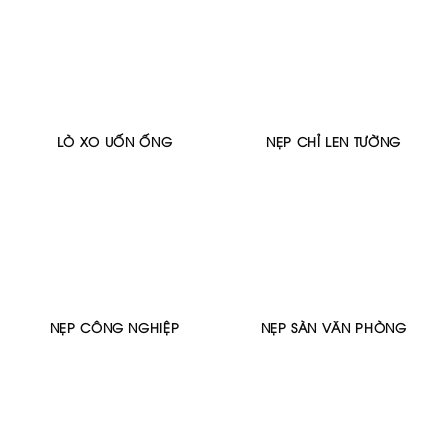
LÒ XO UỐN ỐNG
NẸP CHỈ LEN TƯỜNG
NẸP CÔNG NGHIỆP
NẸP SÀN VĂN PHÒNG