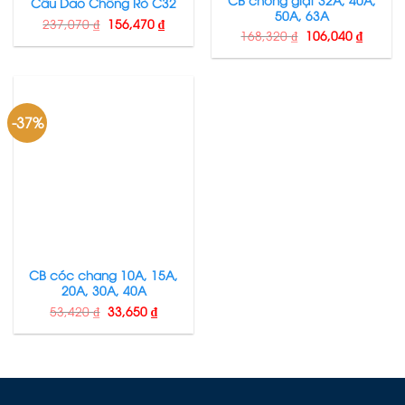
Cầu Dao Chống Rò C32
50A, 63A
237,070
₫
156,470
₫
168,320
₫
106,040
₫
-37%
CB cóc chang 10A, 15A,
20A, 30A, 40A
53,420
₫
33,650
₫