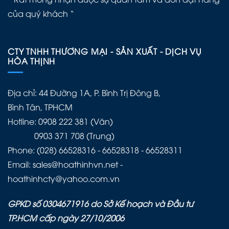
của quý khách “
CTY TNHH THƯƠNG MẠI - SẢN XUẤT - DỊCH VỤ
HÒA THỊNH
Địa chỉ: 44 Đường 1A, P. Bình Trị Đông B,
Bình Tân, TPHCM
Hotline: 0908 222 381 (Văn)
0903 371 708 (Trung)
Phone: (028) 66528316 - 66528318 - 66528311
Email: sales@hoathinhvn.net -
hoathinhcty@yahoo.com.vn
GPKD số 0304671916 do Sở Kế hoạch và Đầu tư
TP.HCM cấp ngày 27/10/2006