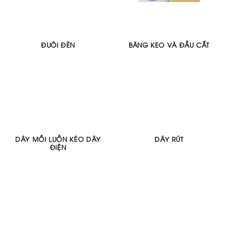
ĐUÔI ĐÈN
BĂNG KEO VÀ ĐẦU CẮT
DÂY MỒI LUỒN KÉO DÂY
DÂY RÚT
ĐIỆN