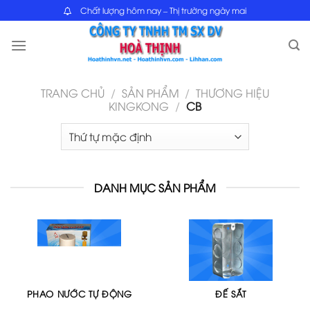
Skip
Chất lượng hôm nay – Thị trường ngày mai
to
content
TRANG CHỦ
/
SẢN PHẨM
/
THƯƠNG HIỆU
KINGKONG
/
CB
DANH MỤC SẢN PHẨM
PHAO NƯỚC TỰ ĐỘNG
ĐẾ SẮT