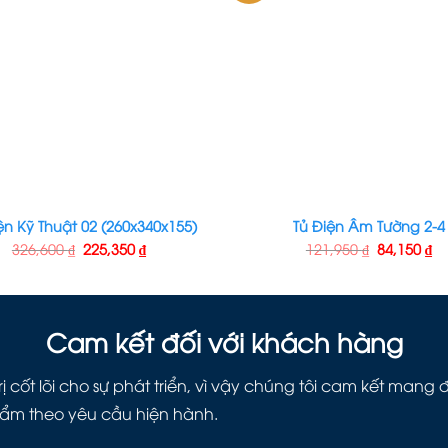
ện Kỹ Thuật 02 (260x340x155)
Tủ Điện Âm Tường 2-4
326,600
₫
225,350
₫
121,950
₫
84,150
₫
Cam kết đối với khách hàng
ị cốt lõi cho sự phát triển, vì vậy chúng tôi cam kết man
hẩm theo yêu cầu hiện hành.