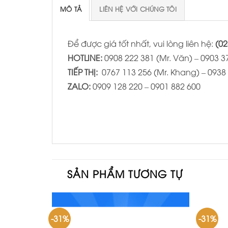
MÔ TẢ
LIÊN HỆ VỚI CHÚNG TÔI
Để được giá tốt nhất, vui lòng liên hệ:
(02
HOTLINE:
0908 222 381 (Mr. Văn) – 0903 37
TIẾP THỊ:
0767 113 256 (Mr. Khang) – 0938 
ZALO:
0909 128 220 – 0901 882 600
SẢN PHẨM TƯƠNG TỰ
-31%
-31%