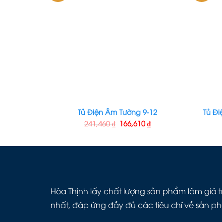
Tủ Điện Âm Tường 9-12
Tủ Đi
241,460
₫
166,610
₫
Hòa Thịnh lấy chất lượng sản phẩm làm giá tr
nhất, đáp ứng đầy đủ các tiêu chí về sản p