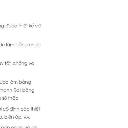
g được thiết kế với
ược làm bằng nhựa
y tốt, chống va
được làm bằng
thanh Rail bằng
n số thấp
ơi cố định các thiết
 biến áp, v.v.
rí gọn gàng và có