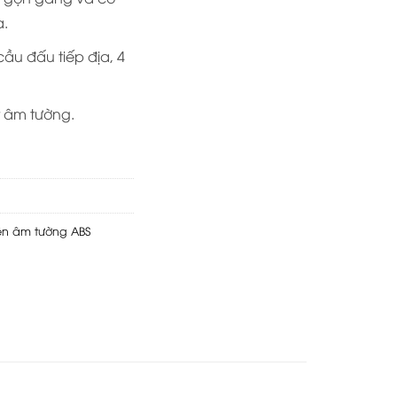
a.
cầu đấu tiếp địa, 4
t âm tường.
ên âm tường ABS