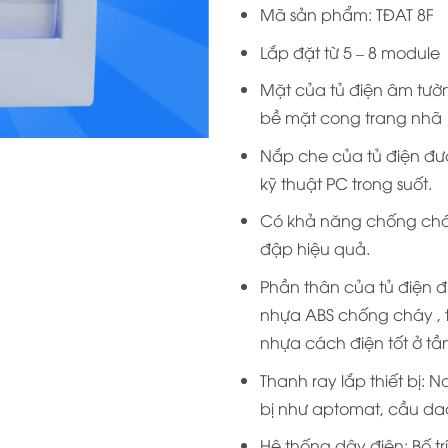
Mã sản phẩm: TĐAT 8F
Lắp đặt từ 5 – 8 module
Mặt của tủ điện âm tườn
bề mặt cong trang nhã
Nắp che của tủ điện đ
kỹ thuật PC trong suốt.
Có khả năng chống chá
đập hiệu quả.
Phần thân của tủ điện 
nhựa ABS chống cháy , 
nhựa cách điện tốt ở tầ
Thanh ray lắp thiết bị: N
bị như aptomat, cầu dao,
Hệ thống dây điện: Bố t