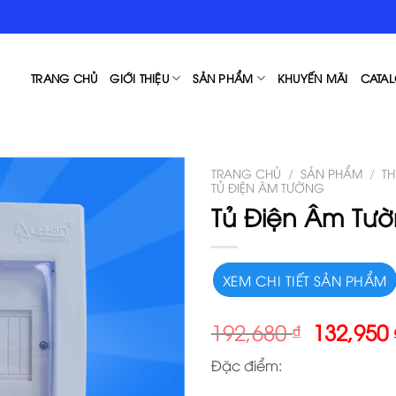
TRANG CHỦ
GIỚI THIỆU
SẢN PHẨM
KHUYẾN MÃI
CATAL
TRANG CHỦ
/
SẢN PHẨM
/
TH
TỦ ĐIỆN ÂM TƯỜNG
Tủ Điện Âm Tườ
XEM CHI TIẾT SẢN PHẨM
192,680
₫
132,950
Đặc điểm: