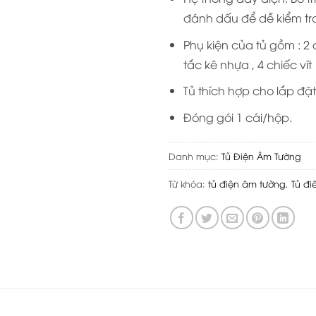
đánh dấu để dễ kiểm tr
Phụ kiện của tủ gồm : 2 
tắc kê nhựa , 4 chiếc vít
Tủ thích hợp cho lắp đặ
Đóng gói 1 cái/hộp.
Danh mục:
Tủ Điện Âm Tường
Từ khóa:
tủ điện âm tường
,
Tủ đi