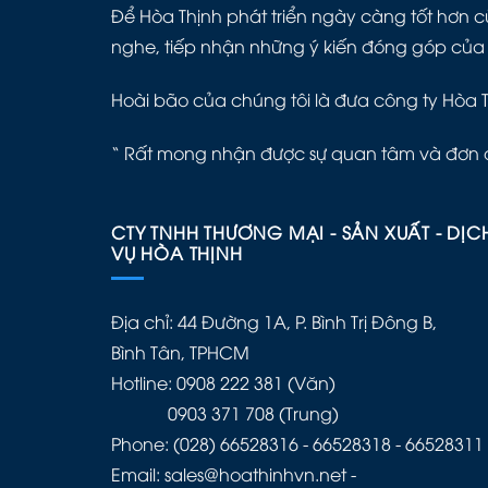
Để Hòa Thịnh phát triển ngày càng tốt hơn cù
nghe, tiếp nhận những ý kiến đóng góp của
Hoài bão của chúng tôi là đưa công ty Hòa 
“ Rất mong nhận được sự quan tâm và đơn 
CTY TNHH THƯƠNG MẠI - SẢN XUẤT - DỊC
VỤ HÒA THỊNH
Địa chỉ: 44 Đường 1A, P. Bình Trị Đông B,
Bình Tân, TPHCM
Hotline: 0908 222 381 (Văn)
0903 371 708 (Trung)
Phone: (028) 66528316 - 66528318 - 66528311
Email: sales@hoathinhvn.net -