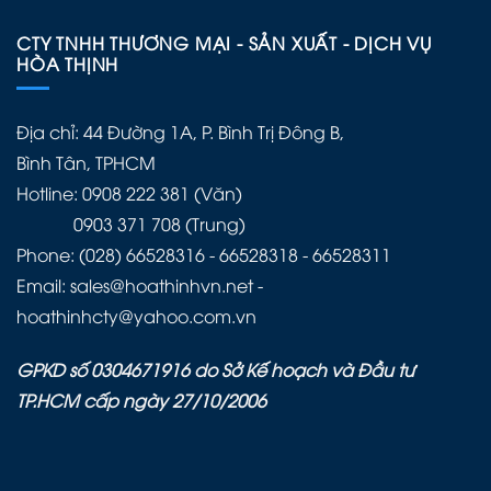
CTY TNHH THƯƠNG MẠI - SẢN XUẤT - DỊCH VỤ
HÒA THỊNH
Địa chỉ: 44 Đường 1A, P. Bình Trị Đông B,
Bình Tân, TPHCM
Hotline: 0908 222 381 (Văn)
0903 371 708 (Trung)
Phone: (028) 66528316 - 66528318 - 66528311
Email: sales@hoathinhvn.net -
hoathinhcty@yahoo.com.vn
GPKD số 0304671916 do Sở Kế hoạch và Đầu tư
TP.HCM cấp ngày 27/10/2006