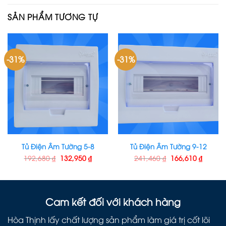
SẢN PHẨM TƯƠNG TỰ
-31%
-31%
Tủ Điện Âm Tường 5-8
Tủ Điện Âm Tường 9-12
192,680
₫
132,950
₫
241,460
₫
166,610
₫
Cam kết đối với khách hàng
Hòa Thịnh lấy chất lượng sản phẩm làm giá trị cốt lõi