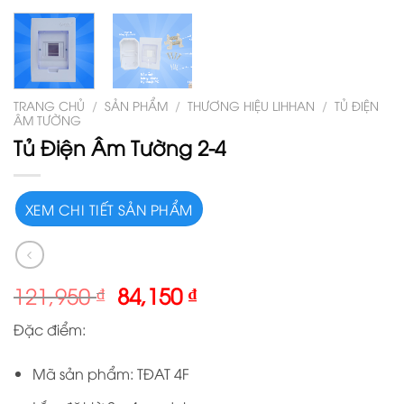
TRANG CHỦ
/
SẢN PHẨM
/
THƯƠNG HIỆU LIHHAN
/
TỦ ĐIỆN
ÂM TƯỜNG
Tủ Điện Âm Tường 2-4
XEM CHI TIẾT SẢN PHẨM
121,950
₫
84,150
₫
Đặc điểm:
Mã sản phẩm: TĐAT 4F