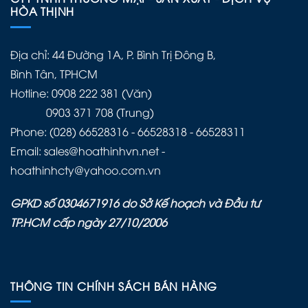
HÒA THỊNH
Địa chỉ: 44 Đường 1A, P. Bình Trị Đông B,
Bình Tân, TPHCM
Hotline: 0908 222 381 (Văn)
0903 371 708 (Trung)
Phone: (028) 66528316 - 66528318 - 66528311
Email: sales@hoathinhvn.net -
hoathinhcty@yahoo.com.vn
GPKD số 0304671916 do Sở Kế hoạch và Đầu tư
TP.HCM cấp ngày 27/10/2006
THÔNG TIN CHÍNH SÁCH BÁN HÀNG