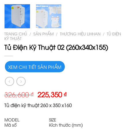
TRANG CHỦ
/
SẢN PHẨM
/
THƯƠNG HIỆU LIHHAN
/
TỦ ĐIỆN
KỸ THUẬT
Tủ Điện Kỹ Thuật 02 (260x340x155)
XEM CHI TIẾT SẢN PHẨM
326,600
₫
225,350
₫
Tủ điện kỹ thuật 260 x 350 x160
MODEL
SIZE
Mã số
Kích thước (mm)