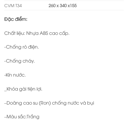
CVM T34
260 x 340 x155
Đặc điểm:
Chất liệu: Nhựa ABS cao cấp.
-Chống rò điện.
-Chống cháy.
-Kín nước.
_Khóa gài tiện lợi.
–Doãng cao su (Ron) chống nước và bụi
–Màu sắc:Trắng