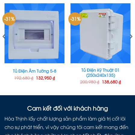
-31%
-31%
Tủ Điện Kỹ Thuật 01
Tủ Điện Âm Tường 5-8
(250x240x135)
192,680
₫
132,950
₫
200,980
₫
138,680
₫
Cam kết đối với khách hàng
Hòa Thịnh lấy chất lượng sản phẩm làm giá trị cốt lõi
cho sự phát triển, vì vậy chúng tôi cam kết mang đến