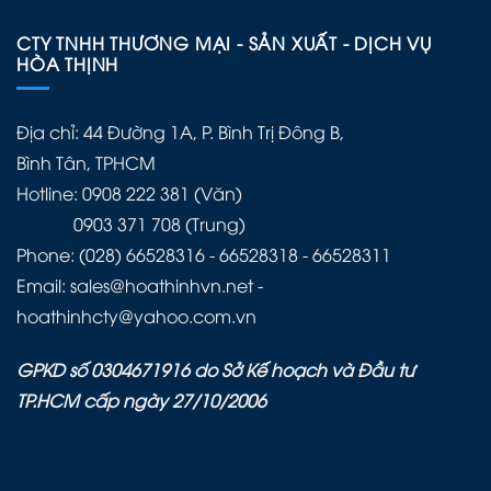
CTY TNHH THƯƠNG MẠI - SẢN XUẤT - DỊCH VỤ
HÒA THỊNH
Địa chỉ: 44 Đường 1A, P. Bình Trị Đông B,
Bình Tân, TPHCM
Hotline: 0908 222 381 (Văn)
0903 371 708 (Trung)
Phone: (028) 66528316 - 66528318 - 66528311
Email: sales@hoathinhvn.net -
hoathinhcty@yahoo.com.vn
GPKD số 0304671916 do Sở Kế hoạch và Đầu tư
TP.HCM cấp ngày 27/10/2006