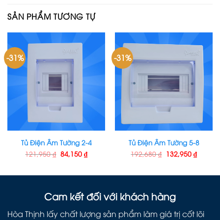
SẢN PHẨM TƯƠNG TỰ
-31%
-31%
Tủ Điện Âm Tường 2-4
Tủ Điện Âm Tường 5-8
121,950
₫
84,150
₫
192,680
₫
132,950
₫
Cam kết đối với khách hàng
Hòa Thịnh lấy chất lượng sản phẩm làm giá trị cốt lõi