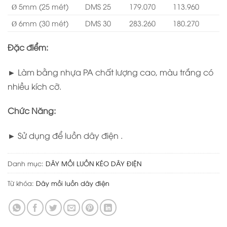
Ø 5mm (25 mét)
DMS 25
179.070
113.960
Ø 6mm (30 mét)
DMS 30
283.260
180.270
Đặc điểm:
► Làm bằng nhựa PA chất lượng cao, màu trắng có
nhiều kích cỡ.
Chức Năng:
► Sử dụng để luồn dây điện .
Danh mục:
DÂY MỒI LUỒN KÉO DÂY ĐIỆN
Từ khóa:
Dây mồi luồn dây điện