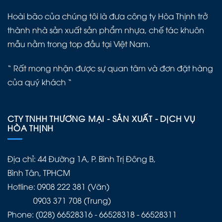
Hoài bão của chúng tôi là đưa công ty Hòa Thịnh trở
thành nhà sản xuất sản phẩm nhựa, chế tác khuôn
mẫu nằm trong top đầu tại Việt Nam.
“ Rất mong nhận được sự quan tâm và đơn đặt hàng
của quý khách “
CTY TNHH THƯƠNG MẠI - SẢN XUẤT - DỊCH VỤ
HÒA THỊNH
Địa chỉ: 44 Đường 1A, P. Bình Trị Đông B,
Bình Tân, TPHCM
Hotline: 0908 222 381 (Văn)
0903 371 708 (Trung)
Phone: (028) 66528316 - 66528318 - 66528311