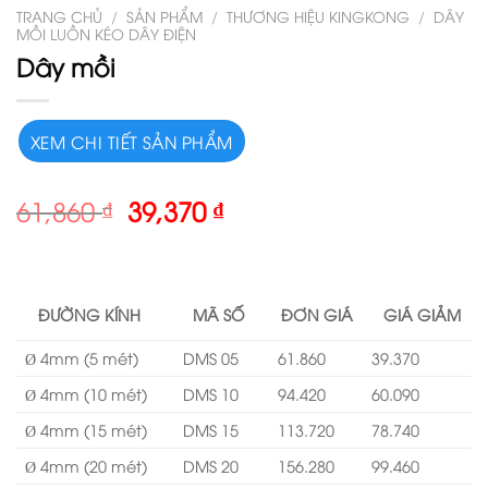
TRANG CHỦ
/
SẢN PHẨM
/
THƯƠNG HIỆU KINGKONG
/
DÂY
MỒI LUỒN KÉO DÂY ĐIỆN
Dây mồi
XEM CHI TIẾT SẢN PHẨM
61,860
₫
39,370
₫
ĐƯỜNG KÍNH
MÃ SỐ
ĐƠN GIÁ
GIÁ GIẢM
Ø 4mm (5 mét)
DMS 05
61.860
39.370
Ø 4mm (10 mét)
DMS 10
94.420
60.090
Ø 4mm (15 mét)
DMS 15
113.720
78.740
Ø 4mm (20 mét)
DMS 20
156.280
99.460