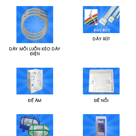
DÂY RÚT
DÂY MỒI LUỒN KÉO DÂY
ĐIỆN
ĐẾ ÂM
ĐẾ NỔI