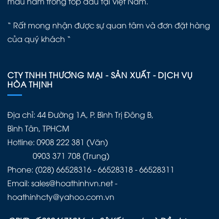
mẫu nằm trong top đầu tại Việt Nam.
“ Rất mong nhận được sự quan tâm và đơn đặt hàng
của quý khách “
CTY TNHH THƯƠNG MẠI - SẢN XUẤT - DỊCH VỤ
HÒA THỊNH
Địa chỉ: 44 Đường 1A, P. Bình Trị Đông B,
Bình Tân, TPHCM
Hotline: 0908 222 381 (Văn)
0903 371 708 (Trung)
Phone: (028) 66528316 - 66528318 - 66528311
Email: sales@hoathinhvn.net -
hoathinhcty@yahoo.com.vn