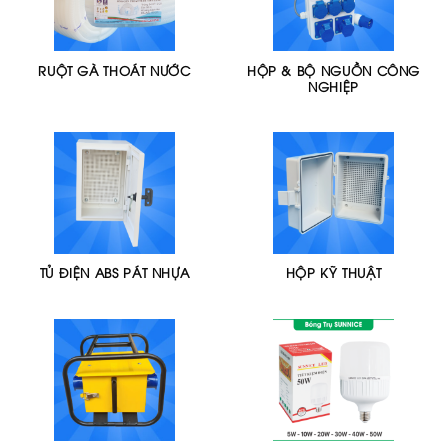
RUỘT GÀ THOÁT NƯỚC
HỘP & BỘ NGUỒN CÔNG
NGHIỆP
TỦ ĐIỆN ABS PÁT NHỰA
HỘP KỸ THUẬT