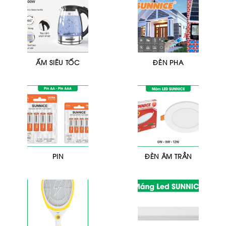
ẤM SIÊU TỐC
ĐÈN PHA
PIN
ĐÈN ÂM TRẦN