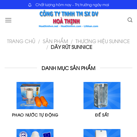
Skip
Chất lượng hôm nay – Thị trường ngày mai
to
content
TRANG CHỦ
/
SẢN PHẨM
/
THƯƠNG HIỆU SUNNICE
/
DÂY RÚT SUNNICE
DANH MỤC SẢN PHẨM
PHAO NƯỚC TỰ ĐỘNG
ĐẾ SẮT