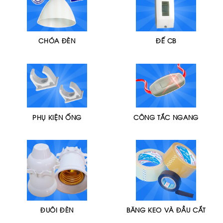
CHÓA ĐÈN
ĐẾ CB
PHỤ KIỆN ỐNG
CÔNG TẮC NGANG
ĐUÔI ĐÈN
BĂNG KEO VÀ ĐẦU CẮT