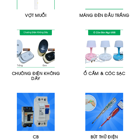
VỢT MUỖI
MÁNG ĐÈN ĐẦU TRẮNG
CHUÔNG ĐIỆN KHÔNG
Ổ CẮM & CÓC SẠC
DÂY
CB
BÚT THỬ ĐIỆN