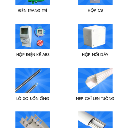
HỘP CB
ĐÈN TRANG TRÍ
HỘP ĐIỆN KẾ ABS
HỘP NỐI DÂY
LÒ XO UỐN ỐNG
NẸP CHỈ LEN TƯỜNG