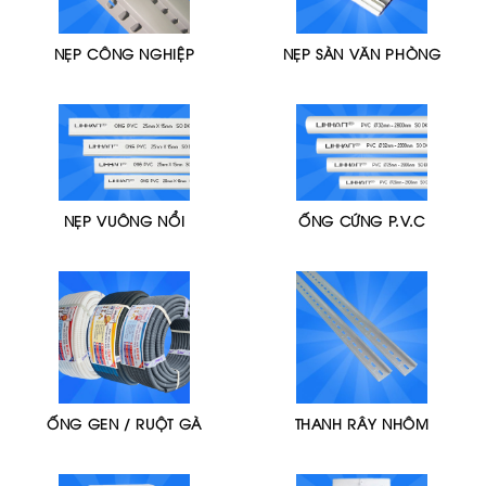
NẸP CÔNG NGHIỆP
NẸP SÀN VĂN PHÒNG
NẸP VUÔNG NỔI
ỐNG CỨNG P.V.C
ỐNG GEN / RUỘT GÀ
THANH RÂY NHÔM