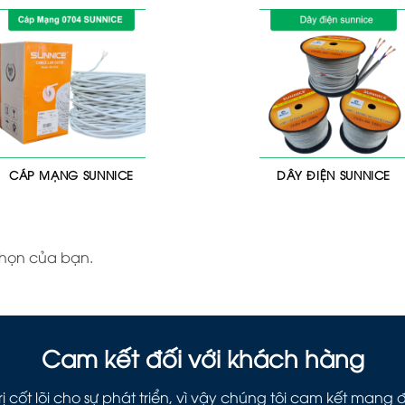
CÁP MẠNG SUNNICE
DÂY ĐIỆN SUNNICE
chọn của bạn.
Cam kết đối với khách hàng
ị cốt lõi cho sự phát triển, vì vậy chúng tôi cam kết man