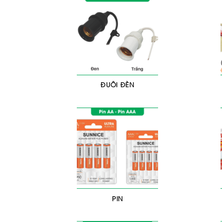
ĐUÔI ĐÈN
PIN