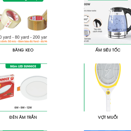
BĂNG KEO
ẤM SIÊU TỐC
ĐÈN ÂM TRẦN
VỢT MUỖI