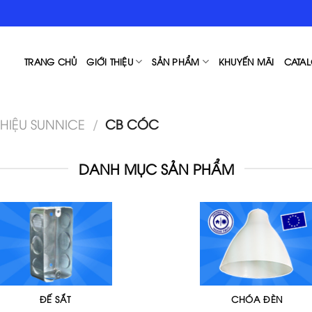
TRANG CHỦ
GIỚI THIỆU
SẢN PHẨM
KHUYẾN MÃI
CATAL
HIỆU SUNNICE
/
CB CÓC
DANH MỤC SẢN PHẨM
ĐẾ SẮT
CHÓA ĐÈN