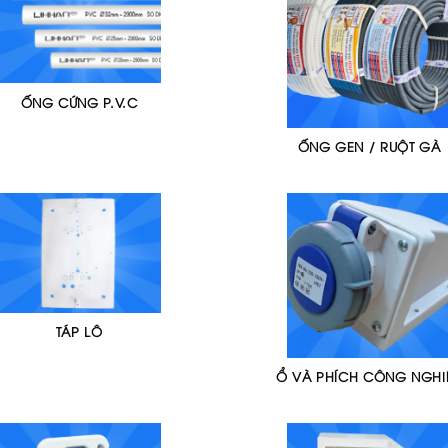
ỐNG CỨNG P.V.C
ỐNG GEN / RUỘT GÀ
TÁP LÔ
Ổ VÀ PHÍCH CÔNG NGHI