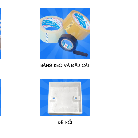
BĂNG KEO VÀ ĐẦU CẮT
ĐẾ NỔI