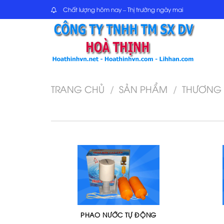
Skip
Chất lượng hôm nay – Thị trường ngày mai
to
content
TRANG CHỦ
/
SẢN PHẨM
/
THƯƠNG 
PHAO NƯỚC TỰ ĐỘNG