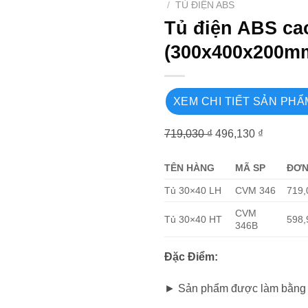
/
TỦ ĐIỆN ABS
Tủ điện ABS ca
(300x400x200m
XEM CHI TIẾT SẢN PHẨ
719,030
₫
496,130
₫
TÊN HÀNG
MÃ SP
ĐƠN
Tủ 30×40 LH
CVM 346
719,
CVM
Tủ 30×40 HT
598,
346B
Đặc Điểm:
► Sản phẩm được làm bằng