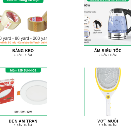
BĂNG KEO
ẤM SIÊU TỐC
1 SẢN PHẨM
3 SẢN PHẨM
ĐÈN ÂM TRẦN
VỢT MUỖI
1 SẢN PHẨM
3 SẢN PHẨM