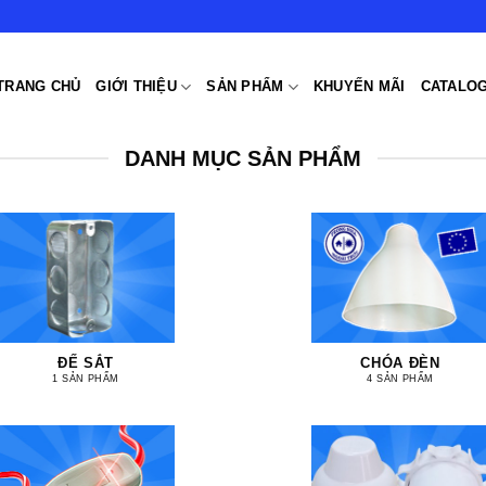
TRANG CHỦ
GIỚI THIỆU
SẢN PHẨM
KHUYẾN MÃI
CATALOG
DANH MỤC SẢN PHẨM
ĐẾ SẮT
CHÓA ĐÈN
1 SẢN PHẨM
4 SẢN PHẨM