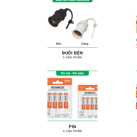
ĐUÔI ĐÈN
5 SẢN PHẨM
PIN
4 SẢN PHẨM