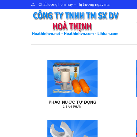
Skip
Chất lượng hôm nay – Thị trường ngày mai
to
content
PHAO NƯỚC TỰ ĐỘNG
1 SẢN PHẨM