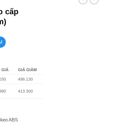
o cấp
m)
M
 GIÁ
GIÁ GIẢM
030
496.130
980
413.300
 keo ABS