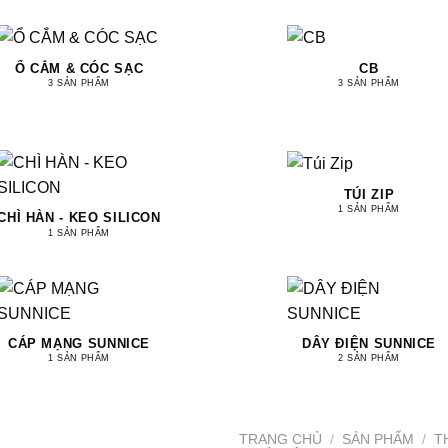
Ổ CẮM & CÓC SẠC
CB
3 SẢN PHẨM
3 SẢN PHẨM
TÚI ZIP
1 SẢN PHẨM
CHÌ HÀN - KEO SILICON
1 SẢN PHẨM
CÁP MẠNG SUNNICE
DÂY ĐIỆN SUNNICE
1 SẢN PHẨM
2 SẢN PHẨM
TRANG CHỦ
/
SẢN PHẨM
/
T