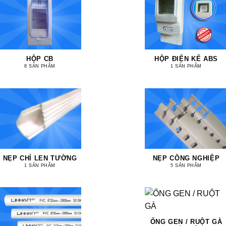
HỘP CB
HỘP ĐIỆN KẾ ABS
8 SẢN PHẨM
1 SẢN PHẨM
NẸP CHỈ LEN TƯỜNG
NẸP CÔNG NGHIỆP
1 SẢN PHẨM
5 SẢN PHẨM
ỐNG GEN / RUỘT GÀ