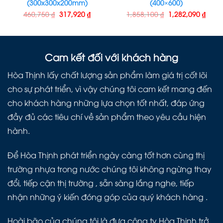
(300x300x200mm)
(400×600)
460,750
₫
317,920
₫
1,858,100
₫
1,282,090
₫
Cam kết đối với khách hàng
Hòa Thịnh lấy chất lượng sản phẩm làm giá trị cốt lõi
cho sự phát triển, vì vậy chúng tôi cam kết mang đến
cho khách hàng những lựa chọn tốt nhất, đáp ứng
đầy đủ các tiêu chí về sản phẩm theo yêu cầu hiện
hành.
Để Hòa Thịnh phát triển ngày càng tốt hơn cùng thị
trường nhựa trong nước chúng tôi không ngừng thay
đổi, tiếp cận thị trường , sẵn sàng lắng nghe, tiếp
nhận những ý kiến đóng góp của quý khách hàng .
Hoài bão của chúng tôi là đưa công ty Hòa Thịnh trở