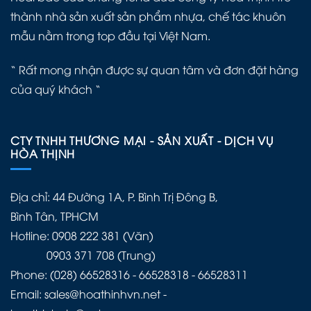
thành nhà sản xuất sản phẩm nhựa, chế tác khuôn
mẫu nằm trong top đầu tại Việt Nam.
“ Rất mong nhận được sự quan tâm và đơn đặt hàng
của quý khách “
CTY TNHH THƯƠNG MẠI - SẢN XUẤT - DỊCH VỤ
HÒA THỊNH
Địa chỉ: 44 Đường 1A, P. Bình Trị Đông B,
Bình Tân, TPHCM
Hotline: 0908 222 381 (Văn)
0903 371 708 (Trung)
Phone: (028) 66528316 - 66528318 - 66528311
Email: sales@hoathinhvn.net -