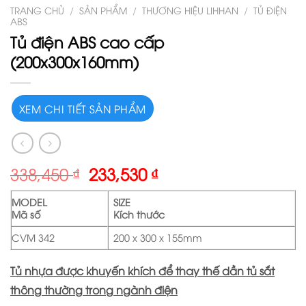
TRANG CHỦ
/
SẢN PHẨM
/
THƯƠNG HIỆU LIHHAN
/
TỦ ĐIỆN
ABS
Tủ điện ABS cao cấp
(200x300x160mm)
XEM CHI TIẾT SẢN PHẨM
338,450
₫
233,530
₫
MODEL
SIZE
Mã số
Kích thước
CVM 342
200 x 300 x 155mm
Tủ nhựa được khuyến khích để thay thế dần tủ sắt
thông thường trong ngành điện