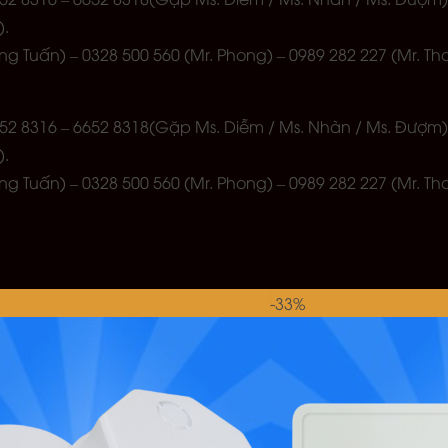
).
àng Tuấn) – 0328 500 560 (Mr. Phong) – 0989 282 227 (Mr. Th
 6652 8316 – 6652 8318(Gặp Ms. Diễm / Ms. Nhàn / Ms. Đượm)
).
àng Tuấn) – 0328 500 560 (Mr. Phong) – 0989 282 227 (Mr. Th
-33%