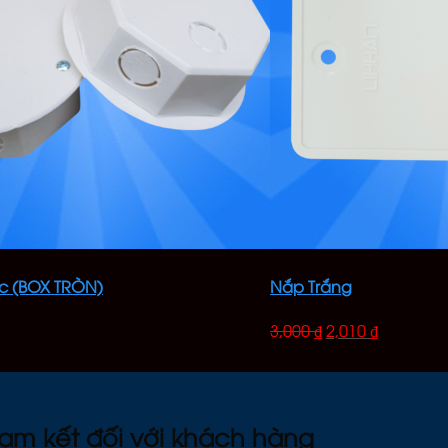
ác (BOX TRÒN)
Nắp Trắng
3,000
₫
2,010
₫
am kết đối với khách hàng