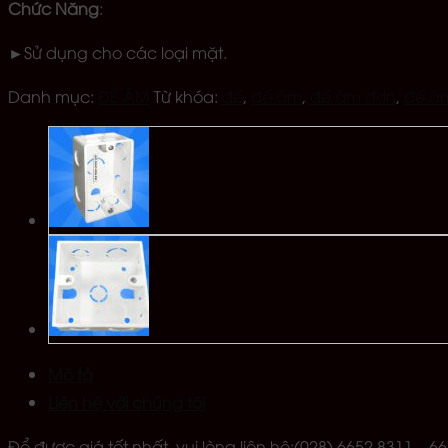
Chức Năng
:
►Sử dụng cho các loại mặt.
Danh mục:
ĐẾ ÂM
Từ khóa:
đế
,
đế âm
,
đế âm đơn
,
đế âm
Mô tả
Liên hệ với chúng tôi
Để được giá tốt nhất, vui lòng liên hệ:(028) 6652 8311 –