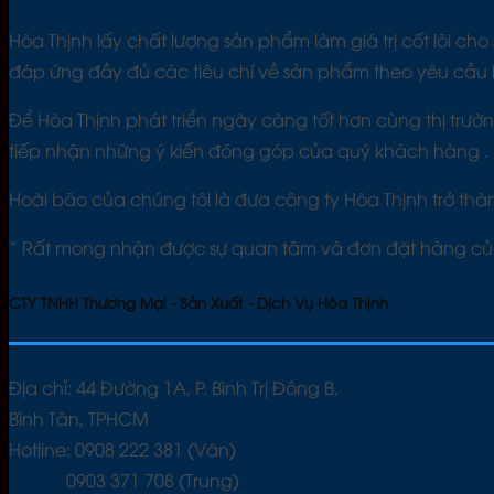
Hòa Thịnh lấy chất lượng sản phẩm làm giá trị cốt lõi ch
đáp ứng đầy đủ các tiêu chí về sản phẩm theo yêu cầu 
Để Hòa Thịnh phát triển ngày càng tốt hơn cùng thị trườ
tiếp nhận những ý kiến đóng góp của quý khách hàng .
Hoài bão của chúng tôi là đưa công ty Hòa Thịnh trở th
“ Rất mong nhận được sự quan tâm và đơn đặt hàng củ
CTY TNHH Thương Mại - Sản Xuất - Dịch Vụ Hòa Thịnh
Địa chỉ: 44 Đường 1A, P. Bình Trị Đông B,
Bình Tân, TPHCM
Hotline: 0908 222 381 (Văn)
0903 371 708 (Trung)