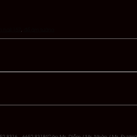
 hali 157
,
đế âm tường
 6652 8316 – 6652 8318(Gặp Ms. Diễm / Ms. Nhàn / Ms. Đượm)