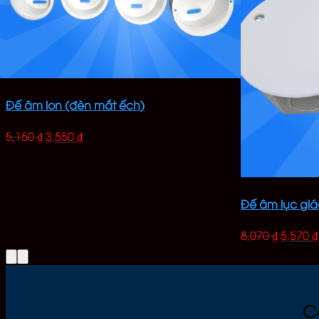
Đế âm lon (đèn mắt ếch)
5,150
₫
3,550
₫
Đế âm lục gi
8,070
₫
5,570
₫
C