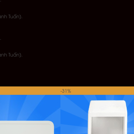
anh Tuấn).
.
anh Tuấn).
-31%