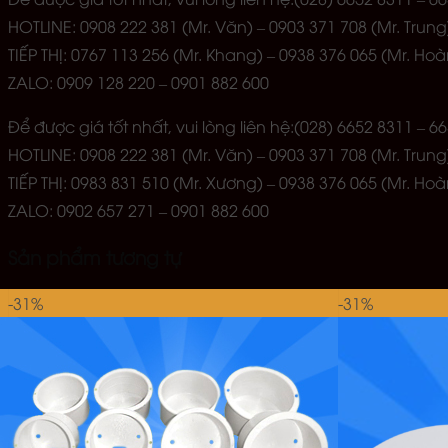
HOTLINE: 0908 222 381 (Mr. Văn) – 0903 371 708 (Mr. Trung
TIẾP THỊ: 0767 113 256 (Mr. Khang) – 0938 376 065 (Mr. Ho
ZALO: 0909 128 220 – 0901 882 600
Để được giá tốt nhất, vui lòng liên hệ:(028) 6652 8311 –
HOTLINE: 0908 222 381 (Mr. Văn) – 0903 371 708 (Mr. Trung
TIẾP THỊ: 0983 831 510 (Mr. Xương) – 0938 376 065 (Mr. Ho
ZALO: 0902 657 271 – 0901 882 600
Sản phẩm tương tự
-31%
-31%