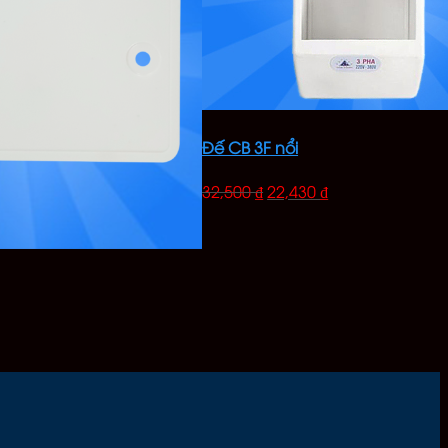
Đế CB 3F nổi
32,500
₫
22,430
₫