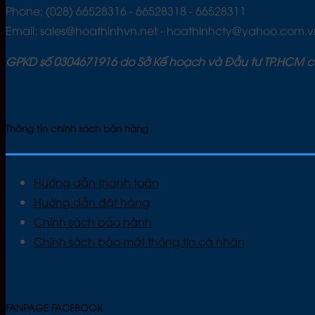
Phone: (028) 66528316 - 66528318 - 66528311
Email: sales@hoathinhvn.net - hoathinhcty@yahoo.com.v
GPKD số 0304671916 do Sở Kế hoạch và Đầu tư TP.HCM 
Thông tin chính sách bán hàng
Hướng dẫn thanh toán
Hướng dẫn đặt hàng
Chính sách bảo hành
Chính sách bảo mật thông tin cá nhân
FANPAGE FACEBOOK