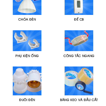
CHÓA ĐÈN
ĐẾ CB
PHỤ KIỆN ỐNG
CÔNG TẮC NGANG
ĐUÔI ĐÈN
BĂNG KEO VÀ ĐẦU CẮT