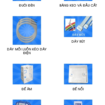
ĐUÔI ĐÈN
BĂNG KEO VÀ ĐẦU CẮT
DÂY RÚT
DÂY MỒI LUỒN KÉO DÂY
ĐIỆN
ĐẾ ÂM
ĐẾ NỔI