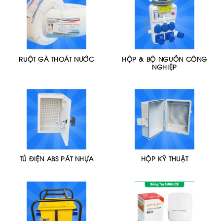
RUỘT GÀ THOÁT NƯỚC
HỘP & BỘ NGUỒN CÔNG
NGHIỆP
TỦ ĐIỆN ABS PÁT NHỰA
HỘP KỸ THUẬT