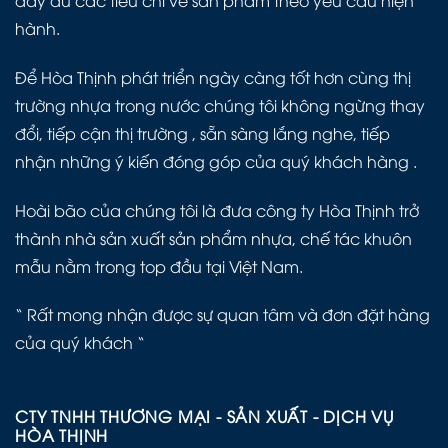
đầy đủ các tiêu chí về sản phẩm theo yêu cầu hiện
hành.
Để Hòa Thịnh phát triển ngày càng tốt hơn cùng thị
trường nhựa trong nước chúng tôi không ngừng thay
đổi, tiếp cận thị trường , sẵn sàng lắng nghe, tiếp
nhận những ý kiến đóng góp của quý khách hàng .
Hoài bão của chúng tôi là đưa công ty Hòa Thịnh trở
thành nhà sản xuất sản phẩm nhựa, chế tác khuôn
mẫu nằm trong top đầu tại Việt Nam.
“ Rất mong nhận được sự quan tâm và đơn đặt hàng
của quý khách “
CTY TNHH THƯƠNG MẠI - SẢN XUẤT - DỊCH VỤ
HÒA THỊNH