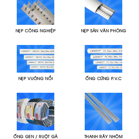
NẸP CÔNG NGHIỆP
NẸP SÀN VĂN PHÒNG
NẸP VUÔNG NỔI
ỐNG CỨNG P.V.C
ỐNG GEN / RUỘT GÀ
THANH RÂY NHÔM