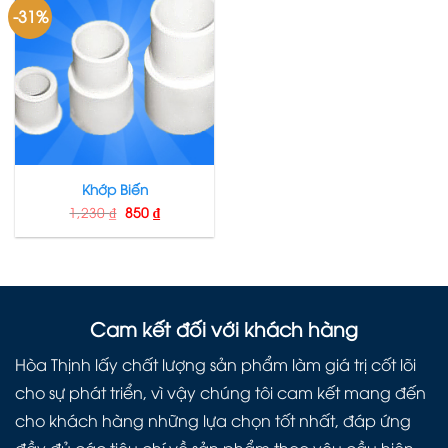
-31%
Khớp Biến
1,230
₫
850
₫
Cam kết đối với khách hàng
Hòa Thịnh lấy chất lượng sản phẩm làm giá trị cốt lõi
cho sự phát triển, vì vậy chúng tôi cam kết mang đến
cho khách hàng những lựa chọn tốt nhất, đáp ứng