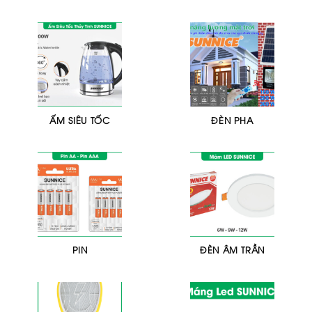
ẤM SIÊU TỐC
ĐÈN PHA
PIN
ĐÈN ÂM TRẦN