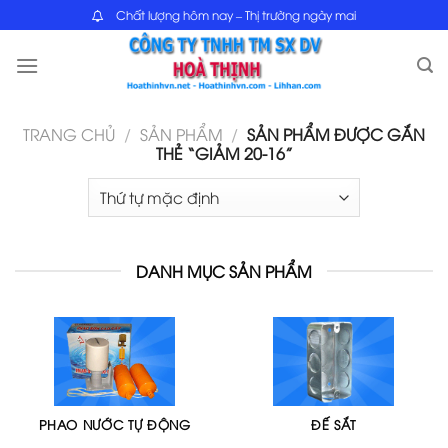
Skip
Chất lượng hôm nay – Thị trường ngày mai
to
content
TRANG CHỦ
/
SẢN PHẨM
/
SẢN PHẨM ĐƯỢC GẮN
THẺ “GIẢM 20-16”
DANH MỤC SẢN PHẨM
PHAO NƯỚC TỰ ĐỘNG
ĐẾ SẮT