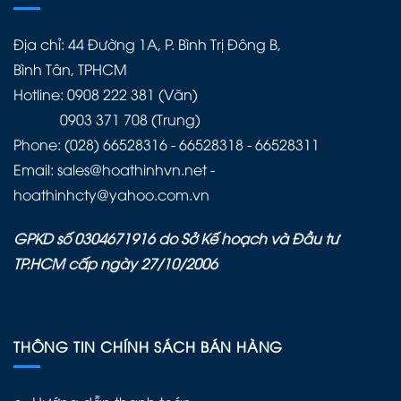
Địa chỉ: 44 Đường 1A, P. Bình Trị Đông B,
Bình Tân, TPHCM
Hotline: 0908 222 381 (Văn)
0903 371 708 (Trung)
Phone: (028) 66528316 - 66528318 - 66528311
Email: sales@hoathinhvn.net -
hoathinhcty@yahoo.com.vn
GPKD số 0304671916 do Sở Kế hoạch và Đầu tư
TP.HCM cấp ngày 27/10/2006
THÔNG TIN CHÍNH SÁCH BÁN HÀNG