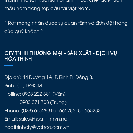
mẫu nằm trong top đầu tại Việt Nam.
“ Rất mong nhận được sự quan tâm và đơn đặt hàng
của quý khách “
CTY TNHH THƯƠNG MẠI - SẢN XUẤT - DỊCH VỤ
HÒA THỊNH
Địa chỉ: 44 Đường 1A, P. Bình Trị Đông B,
Bình Tân, TPHCM
Hotline: 0908 222 381 (Văn)
0903 371 708 (Trung)
Phone: (028) 66528316 - 66528318 - 66528311
Email: sales@hoathinhvn.net -
hoathinhcty@yahoo.com.vn