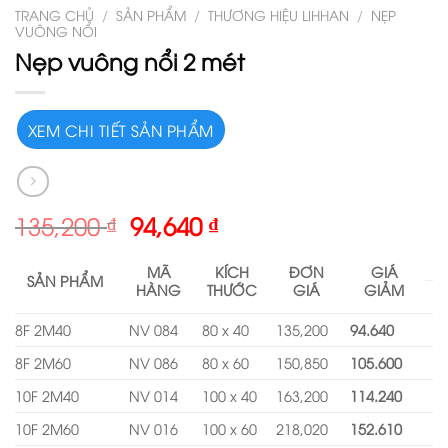
TRANG CHỦ
/
SẢN PHẨM
/
THƯƠNG HIỆU LIHHAN
/
NẸP
VUÔNG NỔI
Nẹp vuông nổi 2 mét
XEM CHI TIẾT SẢN PHẨM
135,200
₫
94,640
₫
MÃ
KÍCH
ĐƠN
GIÁ
S
Ả
N PH
Ẩ
M
HÀNG
TH
ƯỚ
C
GIÁ
GI
Ả
M
8F 2M40
NV 084
80 x 40
135,200
94.640
8F 2M60
NV 086
80 x 60
150,850
105.600
10F 2M40
NV 014
100 x 40
163,200
114.240
10F 2M60
NV 016
100 x 60
218,020
152.610