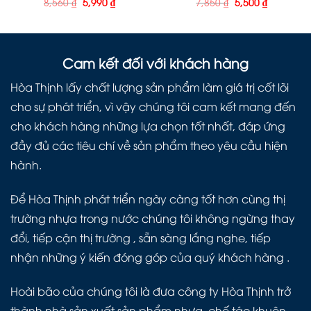
8,560
₫
5,990
₫
7,850
₫
5,500
₫
Cam kết đối với khách hàng
Hòa Thịnh lấy chất lượng sản phẩm làm giá trị cốt lõi
cho sự phát triển, vì vậy chúng tôi cam kết mang đến
cho khách hàng những lựa chọn tốt nhất, đáp ứng
đầy đủ các tiêu chí về sản phẩm theo yêu cầu hiện
hành.
Để Hòa Thịnh phát triển ngày càng tốt hơn cùng thị
trường nhựa trong nước chúng tôi không ngừng thay
đổi, tiếp cận thị trường , sẵn sàng lắng nghe, tiếp
nhận những ý kiến đóng góp của quý khách hàng .
Hoài bão của chúng tôi là đưa công ty Hòa Thịnh trở
thành nhà sản xuất sản phẩm nhựa, chế tác khuôn