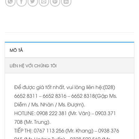
MÔ TẢ
LIÊN HỆ VỚI CHÚNG TÔI
Để được giá tốt nhất, vui lòng liên hệ:(028)
6652 8311 – 6652 8316 – 6652 8318(Gặp Ms.
Diễm / Ms. Nhàn / Ms. Đượm).
HOTLINE: 0908 222 381 (Mr. Văn) – 0903 371
708 (Mr. Trung).
TIẾP THỊ: 0767 113 256 (Mr. Khang) – 0938 376
065 (Mr. Hoàng Tuấn) – 0328 500 560 (Mr.