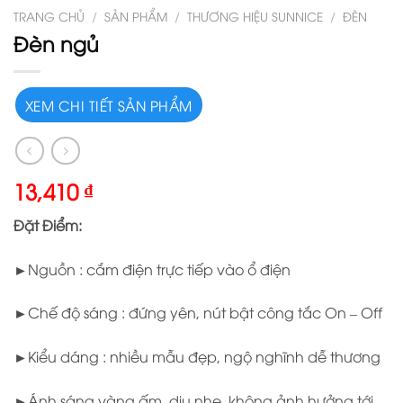
TRANG CHỦ
/
SẢN PHẨM
/
THƯƠNG HIỆU SUNNICE
/
ĐÈN
Đèn ngủ
XEM CHI TIẾT SẢN PHẨM
13,410
₫
Đặt Điểm:
►Nguồn : cắm điện trực tiếp vào ổ điện
►Chế độ sáng : đứng yên, nút bật công tắc On – Off
►Kiểu dáng : nhiều mẫu đẹp, ngộ nghĩnh dễ thương
►Ánh sáng vàng ấm, dịu nhẹ, không ảnh hưởng tới