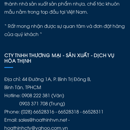
thành nhà sản xuất sản phẩm nhựa, chế tác khuôn
mẫu nằm trong top đầu tại Việt Nam.
“ Rất mong nhận được sự quan tâm và đơn đặt hàng
của quý khách “
CTY TNHH THƯƠNG MẠI - SẢN XUẤT - DỊCH VỤ
HÒA THỊNH
Địa chỉ: 44 Đường 1A, P. Bình Trị Đông B,
Bình Tân, TPHCM
Hotline: 0908 222 381 (Văn)
0903 371 708 (Trung)
Phone: (028) 66528316 - 66528318 - 66528311
Email: sales@hoathinhvn.net -
hoathinhcty@yahoo.com.vn