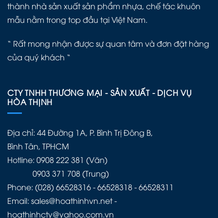
thành nhà sản xuất sản phẩm nhựa, chế tác khuôn
mẫu nằm trong top đầu tại Việt Nam.
“ Rất mong nhận được sự quan tâm và đơn đặt hàng
của quý khách “
CTY TNHH THƯƠNG MẠI - SẢN XUẤT - DỊCH VỤ
HÒA THỊNH
Địa chỉ: 44 Đường 1A, P. Bình Trị Đông B,
Bình Tân, TPHCM
Hotline: 0908 222 381 (Văn)
0903 371 708 (Trung)
Phone: (028) 66528316 - 66528318 - 66528311
Email: sales@hoathinhvn.net -
hoathinhcty@yahoo.com.vn