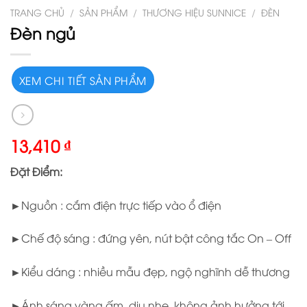
TRANG CHỦ
/
SẢN PHẨM
/
THƯƠNG HIỆU SUNNICE
/
ĐÈN
Đèn ngủ
XEM CHI TIẾT SẢN PHẨM
13,410
₫
Đặt Điểm:
►Nguồn : cắm điện trực tiếp vào ổ điện
►Chế độ sáng : đứng yên, nút bật công tắc On – Off
►Kiểu dáng : nhiều mẫu đẹp, ngộ nghĩnh dễ thương
►Ánh sáng vàng ấm, dịu nhẹ, không ảnh hưởng tới