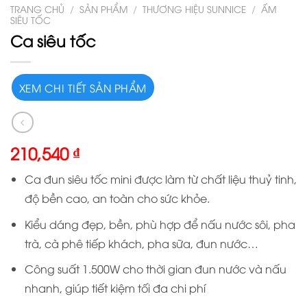
TRANG CHỦ
/
SẢN PHẨM
/
THƯƠNG HIỆU SUNNICE
/
ẤM
SIÊU TỐC
Ca siêu tốc
XEM CHI TIẾT SẢN PHẨM
210,540
₫
Ca đun siêu tốc mini được làm từ chất liệu thuỷ tinh,
độ bền cao, an toàn cho sức khỏe.
Kiểu dáng đẹp, bền, phù hợp để nấu nước sôi, pha
trà, cà phê tiếp khách, pha sữa, đun nước…
Công suất 1.500W cho thời gian đun nước và nấu
nhanh, giúp tiết kiệm tối đa chi phí