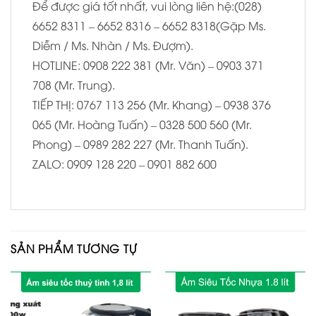
Để được giá tốt nhất, vui lòng liên hệ:(028)
6652 8311 – 6652 8316 – 6652 8318(Gặp Ms.
Diễm / Ms. Nhàn / Ms. Đượm).
HOTLINE: 0908 222 381 (Mr. Văn) – 0903 371
708 (Mr. Trung).
TIẾP THỊ: 0767 113 256 (Mr. Khang) – 0938 376
065 (Mr. Hoàng Tuấn) – 0328 500 560 (Mr.
Phong) – 0989 282 227 (Mr. Thanh Tuấn).
ZALO: 0909 128 220 – 0901 882 600
SẢN PHẨM TƯƠNG TỰ