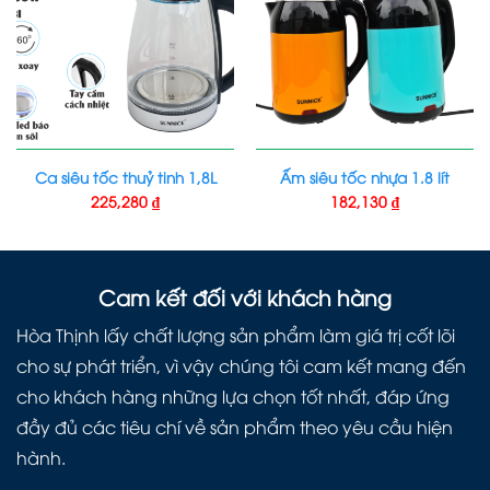
Ca siêu tốc thuỷ tinh 1,8L
Ấm siêu tốc nhựa 1.8 lít
225,280
₫
182,130
₫
Cam kết đối với khách hàng
Hòa Thịnh lấy chất lượng sản phẩm làm giá trị cốt lõi
cho sự phát triển, vì vậy chúng tôi cam kết mang đến
cho khách hàng những lựa chọn tốt nhất, đáp ứng
đầy đủ các tiêu chí về sản phẩm theo yêu cầu hiện
hành.