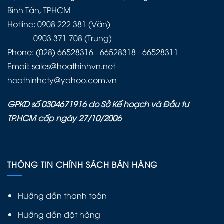
Bình Tân, TPHCM
Hotline: 0908 222 381 (Văn)
0903 371 708 (Trung)
Phone: (028) 66528316 - 66528318 - 66528311
Email: sales@hoathinhvn.net -
hoathinhcty@yahoo.com.vn
GPKD số 0304671916 do Sở Kế hoạch và Đầu tư
TP.HCM cấp ngày 27/10/2006
THÔNG TIN CHÍNH SÁCH BÁN HÀNG
Hướng dẫn thanh toán
Hướng dẫn đặt hàng