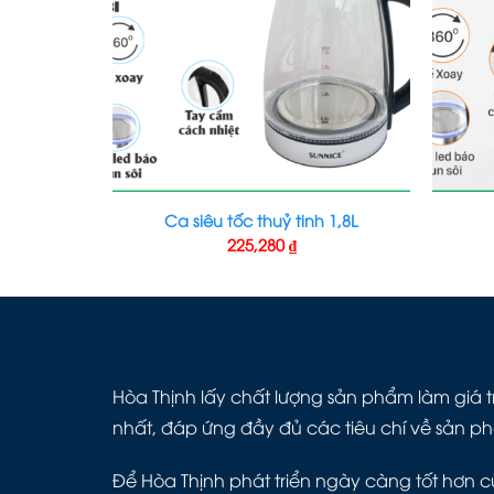
Ca siêu tốc thuỷ tinh 1,8L
225,280
₫
Hòa Thịnh lấy chất lượng sản phẩm làm giá tr
nhất, đáp ứng đầy đủ các tiêu chí về sản p
Để Hòa Thịnh phát triển ngày càng tốt hơn cù