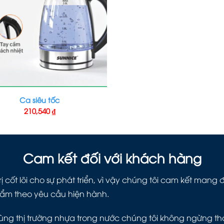
Ca siêu tốc
210,540
₫
Cam kết đối với khách hàng
ị cốt lõi cho sự phát triển, vì vậy chúng tôi cam kết man
hẩm theo yêu cầu hiện hành.
ng thị trường nhựa trong nước chúng tôi không ngừng thay 