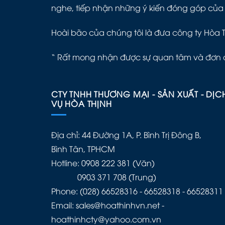
nghe, tiếp nhận những ý kiến đóng góp của
Hoài bão của chúng tôi là đưa công ty Hòa 
“ Rất mong nhận được sự quan tâm và đơn 
CTY TNHH THƯƠNG MẠI - SẢN XUẤT - DỊC
VỤ HÒA THỊNH
Địa chỉ: 44 Đường 1A, P. Bình Trị Đông B,
Bình Tân, TPHCM
Hotline: 0908 222 381 (Văn)
0903 371 708 (Trung)
Phone: (028) 66528316 - 66528318 - 66528311
Email: sales@hoathinhvn.net -
hoathinhcty@yahoo.com.vn