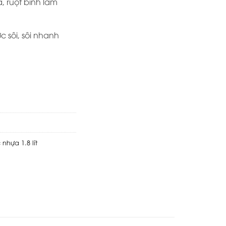
a, ruột bình làm
 sôi, sôi nhanh
 nhựa 1.8 lít