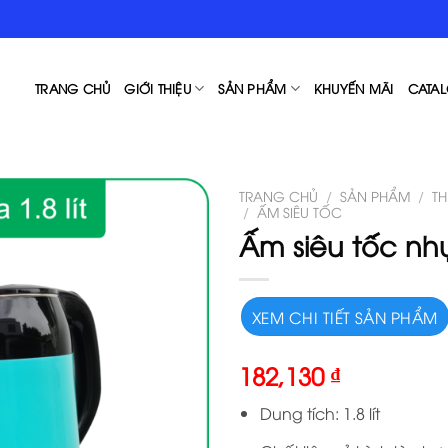
TRANG CHỦ
GIỚI THIỆU
SẢN PHẨM
KHUYẾN MÃI
CATAL
TRANG CHỦ
/
SẢN PHẨM
/
T
/
ẤM SIÊU TỐC
Ấm siêu tốc nhựa
XEM CHI TIẾT SẢN PHẨM
182,130
₫
Dung tích: 1.8 lít