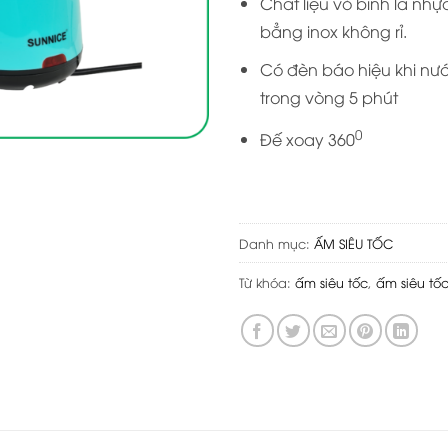
Chất liệu vỏ bình là nhự
bẳng inox không rỉ.
Có đèn báo hiệu khi nước
trong vòng 5 phút
0
Đế xoay 360
Danh mục:
ẤM SIÊU TỐC
Từ khóa:
ấm siêu tốc
,
ấm siêu tốc