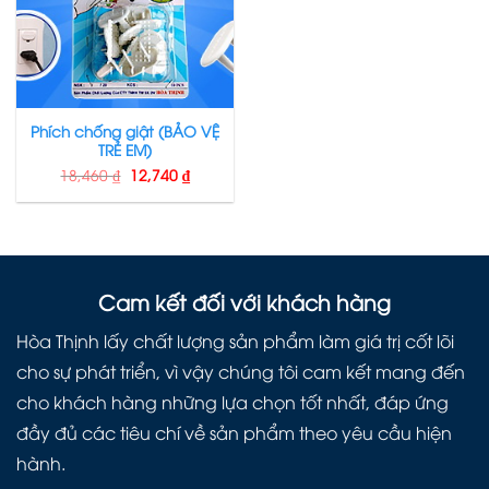
Phích chống giật (BẢO VỆ
TRẺ EM)
18,460
₫
12,740
₫
Cam kết đối với khách hàng
Hòa Thịnh lấy chất lượng sản phẩm làm giá trị cốt lõi
cho sự phát triển, vì vậy chúng tôi cam kết mang đến
cho khách hàng những lựa chọn tốt nhất, đáp ứng
đầy đủ các tiêu chí về sản phẩm theo yêu cầu hiện
hành.