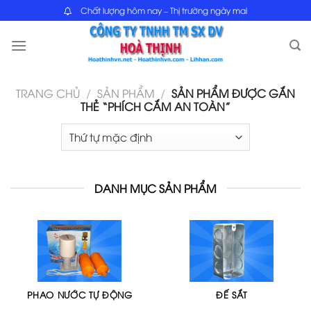
Skip
Chất lượng hôm nay – Thị trường ngày mai
to
content
TRANG CHỦ
/
SẢN PHẨM
/
SẢN PHẨM ĐƯỢC GẮN
THẺ “PHÍCH CẮM AN TOÀN”
DANH MỤC SẢN PHẨM
PHAO NƯỚC TỰ ĐỘNG
ĐẾ SẮT