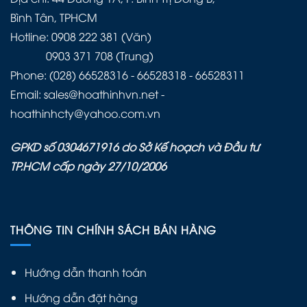
Bình Tân, TPHCM
Hotline: 0908 222 381 (Văn)
0903 371 708 (Trung)
Phone: (028) 66528316 - 66528318 - 66528311
Email: sales@hoathinhvn.net -
hoathinhcty@yahoo.com.vn
GPKD số 0304671916 do Sở Kế hoạch và Đầu tư
TP.HCM cấp ngày 27/10/2006
THÔNG TIN CHÍNH SÁCH BÁN HÀNG
Hướng dẫn thanh toán
Hướng dẫn đặt hàng