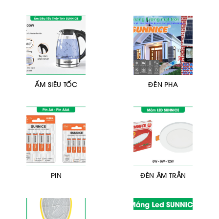
ẤM SIÊU TỐC
ĐÈN PHA
PIN
ĐÈN ÂM TRẦN