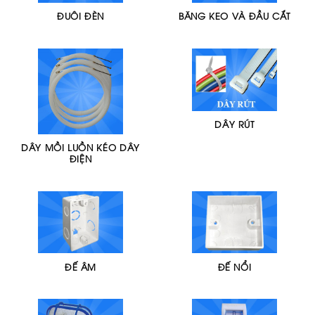
ĐUÔI ĐÈN
BĂNG KEO VÀ ĐẦU CẮT
DÂY RÚT
DÂY MỒI LUỒN KÉO DÂY
ĐIỆN
ĐẾ ÂM
ĐẾ NỔI