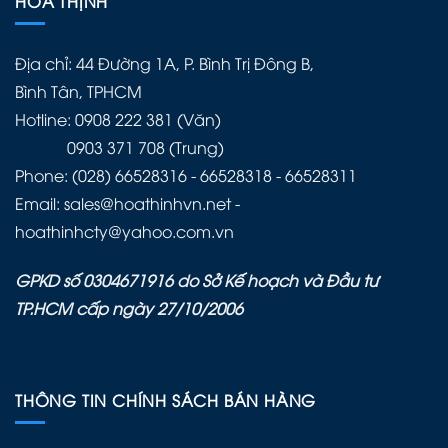
HÒA THỊNH
Địa chỉ: 44 Đường 1A, P. Bình Trị Đông B,
Bình Tân, TPHCM
Hotline: 0908 222 381 (Văn)
0903 371 708 (Trung)
Phone: (028) 66528316 - 66528318 - 66528311
Email: sales@hoathinhvn.net -
hoathinhcty@yahoo.com.vn
GPKD số 0304671916 do Sở Kế hoạch và Đầu tư
TP.HCM cấp ngày 27/10/2006
THÔNG TIN CHÍNH SÁCH BÁN HÀNG