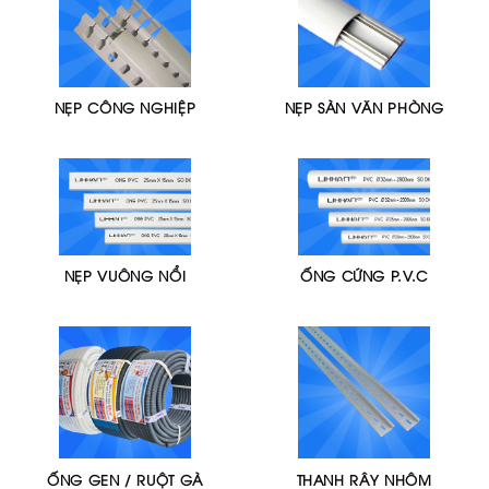
NẸP CÔNG NGHIỆP
NẸP SÀN VĂN PHÒNG
NẸP VUÔNG NỔI
ỐNG CỨNG P.V.C
ỐNG GEN / RUỘT GÀ
THANH RÂY NHÔM