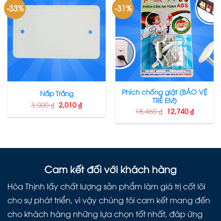
-33%
-31%
Phích chống giật (BẢO VỆ
Nắp Trắng
TRẺ EM)
3,000
₫
2,010
₫
18,460
₫
12,740
₫
Cam kết đối với khách hàng
Hòa Thịnh lấy chất lượng sản phẩm làm giá trị cốt lõi
cho sự phát triển, vì vậy chúng tôi cam kết mang đến
cho khách hàng những lựa chọn tốt nhất, đáp ứng