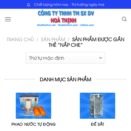
Skip
Chất lượng hôm nay – Thị trường ngày mai
to
content
TRANG CHỦ
/
SẢN PHẨM
/
SẢN PHẨM ĐƯỢC GẮN
THẺ “NẮP CHE”
DANH MỤC SẢN PHẨM
PHAO NƯỚC TỰ ĐỘNG
ĐẾ SẮT