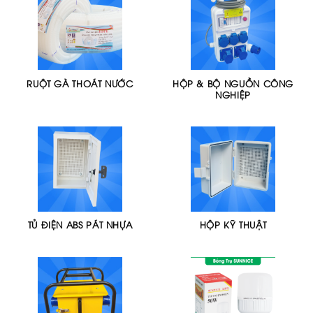
RUỘT GÀ THOÁT NƯỚC
HỘP & BỘ NGUỒN CÔNG
NGHIỆP
TỦ ĐIỆN ABS PÁT NHỰA
HỘP KỸ THUẬT