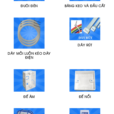
ĐUÔI ĐÈN
BĂNG KEO VÀ ĐẦU CẮT
DÂY RÚT
DÂY MỒI LUỒN KÉO DÂY
ĐIỆN
ĐẾ ÂM
ĐẾ NỔI