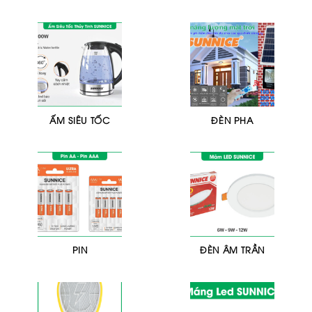
ẤM SIÊU TỐC
ĐÈN PHA
PIN
ĐÈN ÂM TRẦN