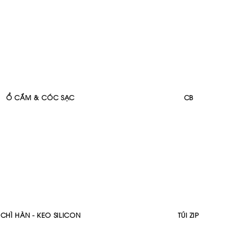
Ổ CẮM & CÓC SẠC
CB
CHÌ HÀN - KEO SILICON
TÚI ZIP