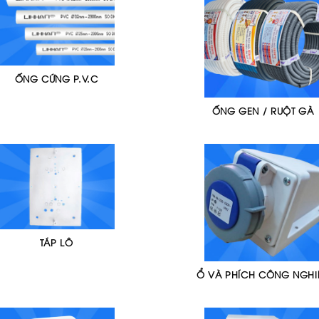
ỐNG CỨNG P.V.C
ỐNG GEN / RUỘT GÀ
TÁP LÔ
Ổ VÀ PHÍCH CÔNG NGHI