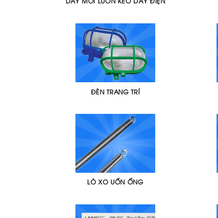
DÂY MỒI LUỒN KÉO DÂY ĐIỆN
ĐÈN TRANG TRÍ
LÒ XO UỐN ỐNG