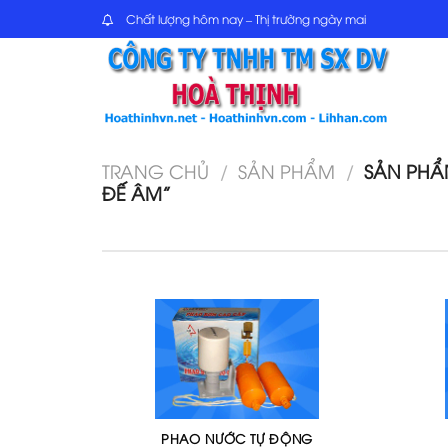
Skip
Chất lượng hôm nay – Thị trường ngày mai
to
content
TRANG CHỦ
/
SẢN PHẨM
/
SẢN PHẨ
ĐẾ ÂM”
PHAO NƯỚC TỰ ĐỘNG