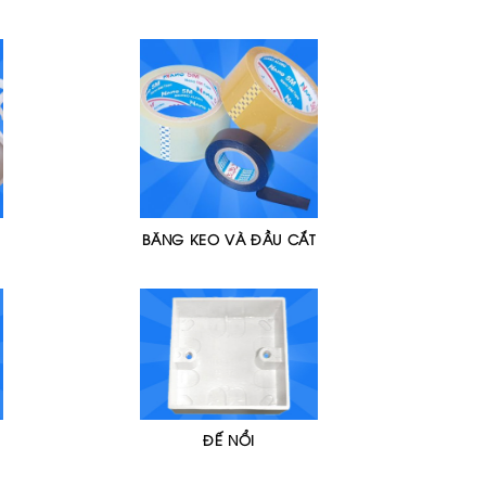
BĂNG KEO VÀ ĐẦU CẮT
ĐẾ NỔI