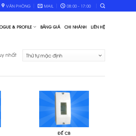
VĂN PHÒNG
MAIL
08:00 - 17:00
OGUE & PROFILE
BẢNG GIÁ
CHI NHÁNH
LIÊN HỆ
uy nhất
ĐẾ CB