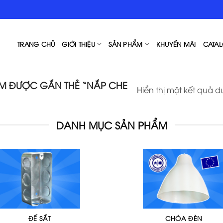
TRANG CHỦ
GIỚI THIỆU
SẢN PHẨM
KHUYẾN MÃI
CATAL
M ĐƯỢC GẮN THẺ “NẮP CHE
Hiển thị một kết quả d
DANH MỤC SẢN PHẨM
ĐẾ SẮT
CHÓA ĐÈN