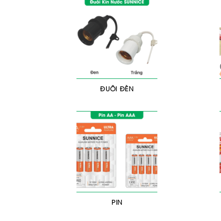
ĐUÔI ĐÈN
PIN