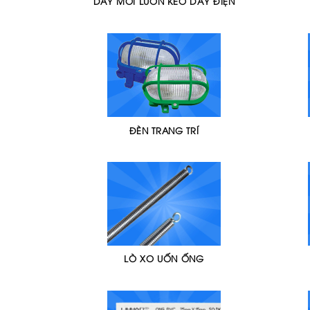
DÂY MỒI LUỒN KÉO DÂY ĐIỆN
ĐÈN TRANG TRÍ
LÒ XO UỐN ỐNG