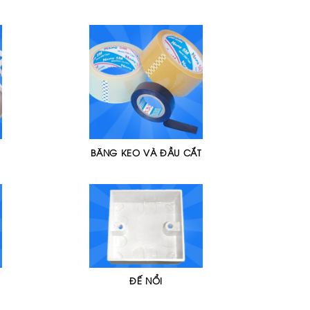
BĂNG KEO VÀ ĐẦU CẮT
ĐẾ NỔI