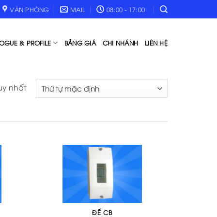
VĂN PHÒNG
MAIL
08:00 - 17:00
OGUE & PROFILE
BẢNG GIÁ
CHI NHÁNH
LIÊN HỆ
uy nhất
ĐẾ CB