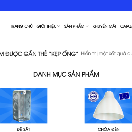
TRANG CHỦ
GIỚI THIỆU
SẢN PHẨM
KHUYẾN MÃI
CATAL
Hiển thị một kết quả d
M ĐƯỢC GẮN THẺ “KẸP ỐNG”
DANH MỤC SẢN PHẨM
ĐẾ SẮT
CHÓA ĐÈN