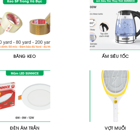
BĂNG KEO
ẤM SIÊU TỐC
ĐÈN ÂM TRẦN
VỢT MUỖI