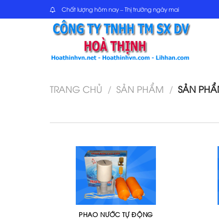
Skip
Chất lượng hôm nay – Thị trường ngày mai
to
content
TRANG CHỦ
/
SẢN PHẨM
/
SẢN PHẨ
PHAO NƯỚC TỰ ĐỘNG