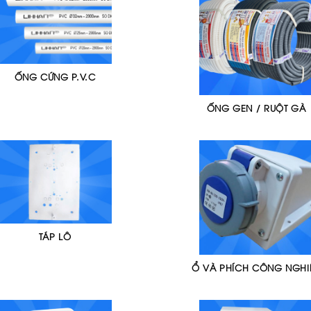
ỐNG CỨNG P.V.C
ỐNG GEN / RUỘT GÀ
TÁP LÔ
Ổ VÀ PHÍCH CÔNG NGHI