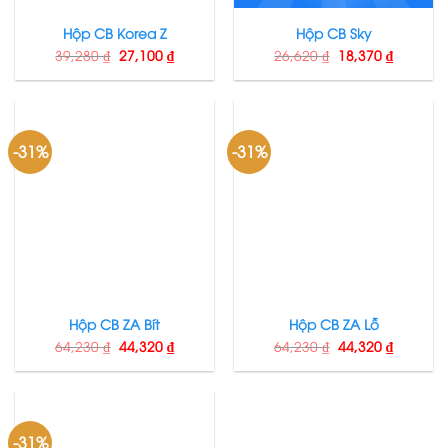
Hộp CB Korea Z
Hộp CB Sky
39,280
₫
27,100
₫
26,620
₫
18,370
₫
-31%
-31%
Hộp CB ZA Bít
Hộp CB ZA Lỗ
64,230
₫
44,320
₫
64,230
₫
44,320
₫
-31%