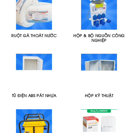
RUỘT GÀ THOÁT NƯỚC
HỘP & BỘ NGUỒN CÔNG
NGHIỆP
TỦ ĐIỆN ABS PÁT NHỰA
HỘP KỸ THUẬT