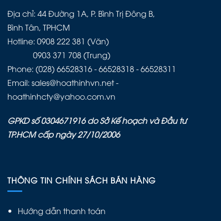
Địa chỉ: 44 Đường 1A, P. Bình Trị Đông B,
Bình Tân, TPHCM
Hotline: 0908 222 381 (Văn)
0903 371 708 (Trung)
Phone: (028) 66528316 - 66528318 - 66528311
Email: sales@hoathinhvn.net -
hoathinhcty@yahoo.com.vn
GPKD số 0304671916 do Sở Kế hoạch và Đầu tư
TP.HCM cấp ngày 27/10/2006
THÔNG TIN CHÍNH SÁCH BÁN HÀNG
Hướng dẫn thanh toán