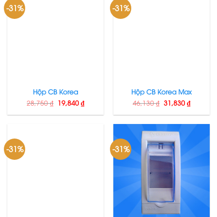
-31%
-31%
Hộp CB Korea
Hộp CB Korea Max
28,750
₫
19,840
₫
46,130
₫
31,830
₫
-31%
-31%