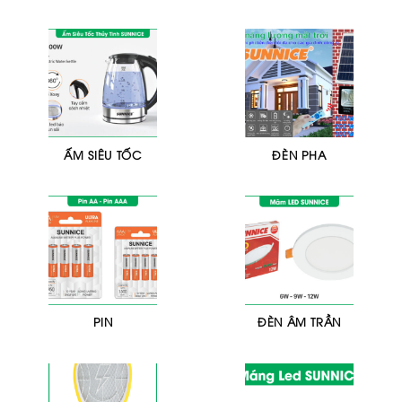
ẤM SIÊU TỐC
ĐÈN PHA
PIN
ĐÈN ÂM TRẦN