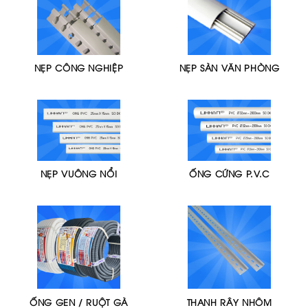
NẸP CÔNG NGHIỆP
NẸP SÀN VĂN PHÒNG
NẸP VUÔNG NỔI
ỐNG CỨNG P.V.C
ỐNG GEN / RUỘT GÀ
THANH RÂY NHÔM