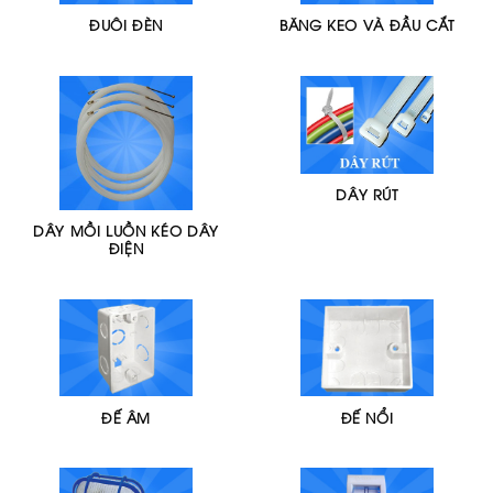
ĐUÔI ĐÈN
BĂNG KEO VÀ ĐẦU CẮT
DÂY RÚT
DÂY MỒI LUỒN KÉO DÂY
ĐIỆN
ĐẾ ÂM
ĐẾ NỔI