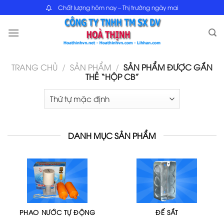
Skip
Chất lượng hôm nay – Thị trường ngày mai
to
content
TRANG CHỦ
/
SẢN PHẨM
/
SẢN PHẨM ĐƯỢC GẮN
THẺ “HỘP CB”
DANH MỤC SẢN PHẨM
PHAO NƯỚC TỰ ĐỘNG
ĐẾ SẮT