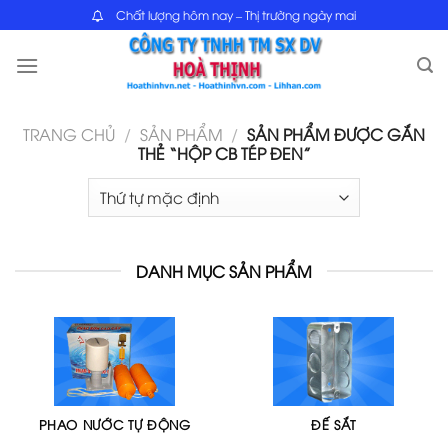
Skip
Chất lượng hôm nay – Thị trường ngày mai
to
content
TRANG CHỦ
/
SẢN PHẨM
/
SẢN PHẨM ĐƯỢC GẮN
THẺ “HỘP CB TÉP ĐEN”
DANH MỤC SẢN PHẨM
PHAO NƯỚC TỰ ĐỘNG
ĐẾ SẮT