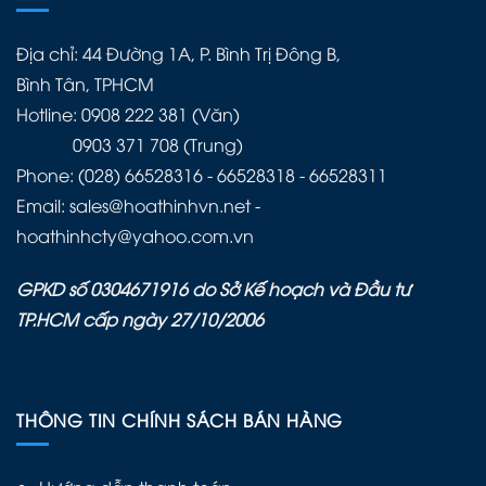
Địa chỉ: 44 Đường 1A, P. Bình Trị Đông B,
Bình Tân, TPHCM
Hotline: 0908 222 381 (Văn)
0903 371 708 (Trung)
Phone: (028) 66528316 - 66528318 - 66528311
Email: sales@hoathinhvn.net -
hoathinhcty@yahoo.com.vn
GPKD số 0304671916 do Sở Kế hoạch và Đầu tư
TP.HCM cấp ngày 27/10/2006
THÔNG TIN CHÍNH SÁCH BÁN HÀNG