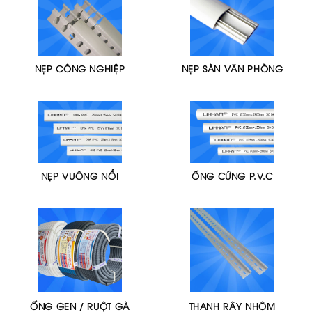
NẸP CÔNG NGHIỆP
NẸP SÀN VĂN PHÒNG
NẸP VUÔNG NỔI
ỐNG CỨNG P.V.C
ỐNG GEN / RUỘT GÀ
THANH RÂY NHÔM