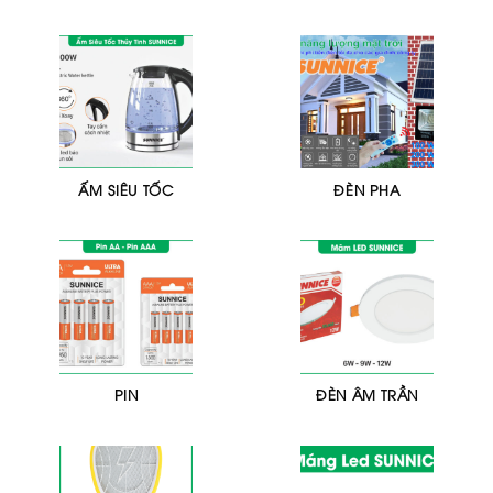
ẤM SIÊU TỐC
ĐÈN PHA
PIN
ĐÈN ÂM TRẦN