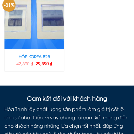
-31%
HỘP KOREA B2B
42,590
₫
29,390
₫
Cam kết đối với khách hàng
Hòa Thịnh lấy chất lượng sản phẩm làm giá trị cốt lõi
cho sự phát triển, vì vậy chúng tôi cam kết mang đến
cho khách hàng những lựa chọn tốt nhất, đáp ứng