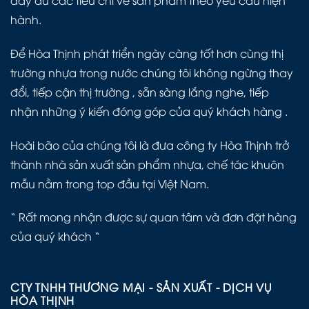
đầy đủ các tiêu chí về sản phẩm theo yêu cầu hiện
hành.
Để Hòa Thịnh phát triển ngày càng tốt hơn cùng thị
trường nhựa trong nước chúng tôi không ngừng thay
đổi, tiếp cận thị trường , sẵn sàng lắng nghe, tiếp
nhận những ý kiến đóng góp của quý khách hàng .
Hoài bão của chúng tôi là đưa công ty Hòa Thịnh trở
thành nhà sản xuất sản phẩm nhựa, chế tác khuôn
mẫu nằm trong top đầu tại Việt Nam.
“ Rất mong nhận được sự quan tâm và đơn đặt hàng
của quý khách “
CTY TNHH THƯƠNG MẠI - SẢN XUẤT - DỊCH VỤ
HÒA THỊNH