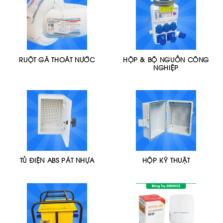
RUỘT GÀ THOÁT NƯỚC
HỘP & BỘ NGUỒN CÔNG
NGHIỆP
TỦ ĐIỆN ABS PÁT NHỰA
HỘP KỸ THUẬT