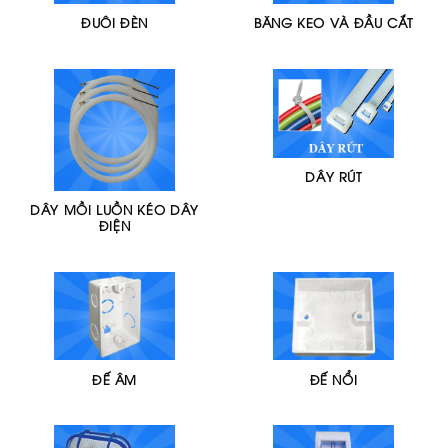
ĐUÔI ĐÈN
BĂNG KEO VÀ ĐẦU CẮT
DÂY RÚT
DÂY MỒI LUỒN KÉO DÂY
ĐIỆN
ĐẾ ÂM
ĐẾ NỔI