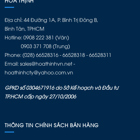
HÒA THỊNH
Địa chỉ: 44 Đường 1A, P. Bình Trị Đông B,
Bình Tân, TPHCM
Hotline: 0908 222 381 (Văn)
0903 371 708 (Trung)
Phone: (028) 66528316 - 66528318 - 66528311
Email: sales@hoathinhvn.net -
hoathinhcty@yahoo.com.vn
GPKD số 0304671916 do Sở Kế hoạch và Đầu tư
TP.HCM cấp ngày 27/10/2006
THÔNG TIN CHÍNH SÁCH BÁN HÀNG