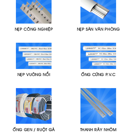
NẸP CÔNG NGHIỆP
NẸP SÀN VĂN PHÒNG
NẸP VUÔNG NỔI
ỐNG CỨNG P.V.C
ỐNG GEN / RUỘT GÀ
THANH RÂY NHÔM