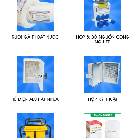
RUỘT GÀ THOÁT NƯỚC
HỘP & BỘ NGUỒN CÔNG
NGHIỆP
TỦ ĐIỆN ABS PÁT NHỰA
HỘP KỸ THUẬT