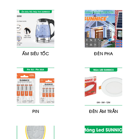
ẤM SIÊU TỐC
ĐÈN PHA
PIN
ĐÈN ÂM TRẦN