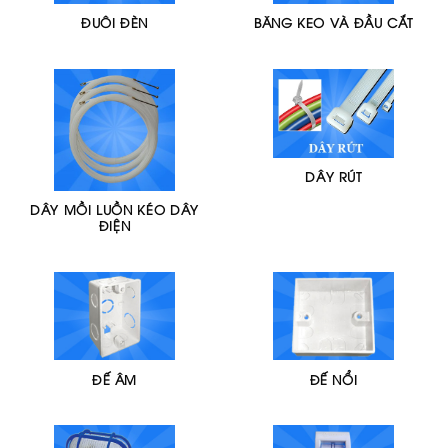
ĐUÔI ĐÈN
BĂNG KEO VÀ ĐẦU CẮT
DÂY RÚT
DÂY MỒI LUỒN KÉO DÂY
ĐIỆN
ĐẾ ÂM
ĐẾ NỔI