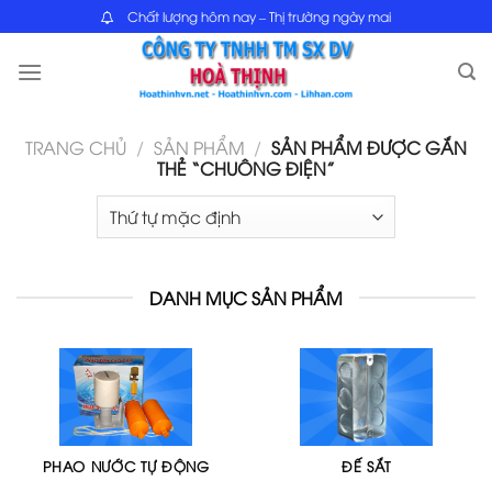
Skip
Chất lượng hôm nay – Thị trường ngày mai
to
content
TRANG CHỦ
/
SẢN PHẨM
/
SẢN PHẨM ĐƯỢC GẮN
THẺ “CHUÔNG ĐIỆN”
DANH MỤC SẢN PHẨM
PHAO NƯỚC TỰ ĐỘNG
ĐẾ SẮT