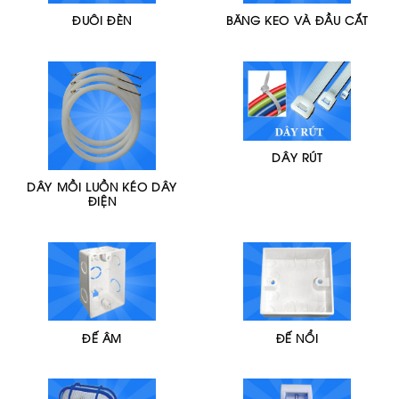
ĐUÔI ĐÈN
BĂNG KEO VÀ ĐẦU CẮT
DÂY RÚT
DÂY MỒI LUỒN KÉO DÂY
ĐIỆN
ĐẾ ÂM
ĐẾ NỔI