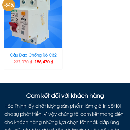
-34%
Cầu Dao Chống Rò C32
237,070
₫
156,470
₫
Cam kết đối với khách hàng
Hòa Thịnh lấy chất lượng sản phẩm làm giá trị cốt lõi
cho sự phát triển, vì vậy chúng tôi cam kết mang đến
cho khách hàng những lựa chọn tốt nhất, đáp ứng