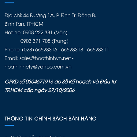
Địa chỉ: 44 Đường 1A, P. Bình Trị Đông B,
Bình Tân, TPHCM
Hotline: 0908 222 381 (Văn)
0903 371 708 (Trung)
Phone: (028) 66528316 - 66528318 - 66528311
Email: sales@hoathinhvn.net -
hoathinhcty@yahoo.com.vn
GPKD số 0304671916 do Sở Kế hoạch và Đầu tư
TP.HCM cấp ngày 27/10/2006
THÔNG TIN CHÍNH SÁCH BÁN HÀNG