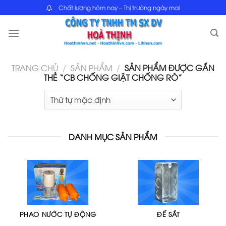
Skip
Chất lượng hôm nay – Thị trường ngày mai
to
content
TRANG CHỦ
/
SẢN PHẨM
/
SẢN PHẨM ĐƯỢC GẮN
THẺ “CB CHỐNG GIẬT CHỐNG RÒ”
DANH MỤC SẢN PHẨM
PHAO NƯỚC TỰ ĐỘNG
ĐẾ SẮT