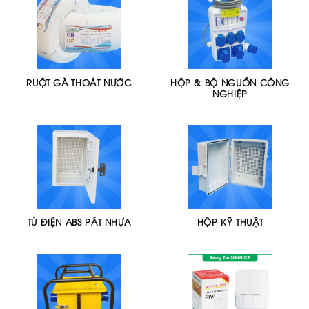
RUỘT GÀ THOÁT NƯỚC
HỘP & BỘ NGUỒN CÔNG
NGHIỆP
TỦ ĐIỆN ABS PÁT NHỰA
HỘP KỸ THUẬT