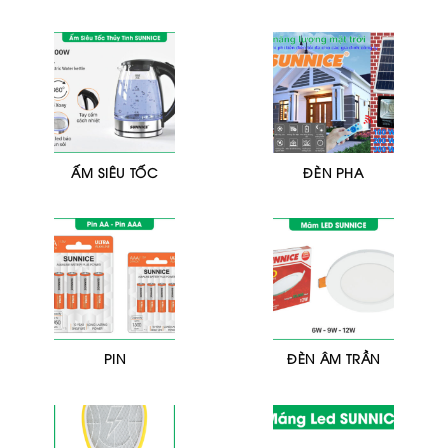
ẤM SIÊU TỐC
ĐÈN PHA
PIN
ĐÈN ÂM TRẦN