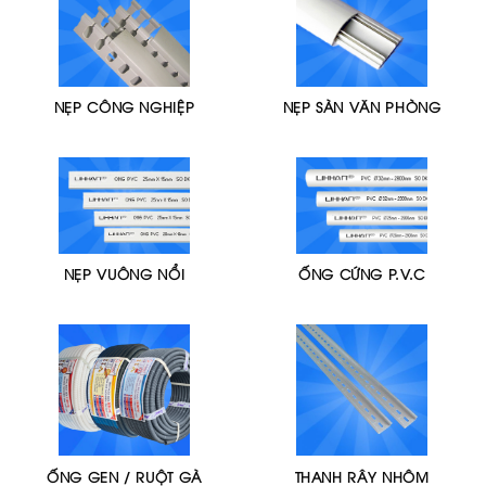
NẸP CÔNG NGHIỆP
NẸP SÀN VĂN PHÒNG
NẸP VUÔNG NỔI
ỐNG CỨNG P.V.C
ỐNG GEN / RUỘT GÀ
THANH RÂY NHÔM