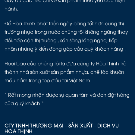
đầy đủ các tiêu chí về sản phẩm theo yêu cầu hiện
hành.
Để Hòa Thịnh phát triển ngày càng tốt hơn cùng thị
trường nhựa trong nước chúng tôi không ngừng thay
đổi, tiếp cận thị trường , sẵn sàng lắng nghe, tiếp
nhận những ý kiến đóng góp của quý khách hàng .
Hoài bão của chúng tôi là đưa công ty Hòa Thịnh trở
thành nhà sản xuất sản phẩm nhựa, chế tác khuôn
mẫu nằm trong top đầu tại Việt Nam.
“ Rất mong nhận được sự quan tâm và đơn đặt hàng
của quý khách “
CTY TNHH THƯƠNG MẠI - SẢN XUẤT - DỊCH VỤ
HÒA THỊNH