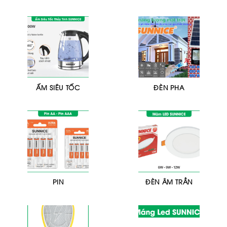
ẤM SIÊU TỐC
ĐÈN PHA
PIN
ĐÈN ÂM TRẦN