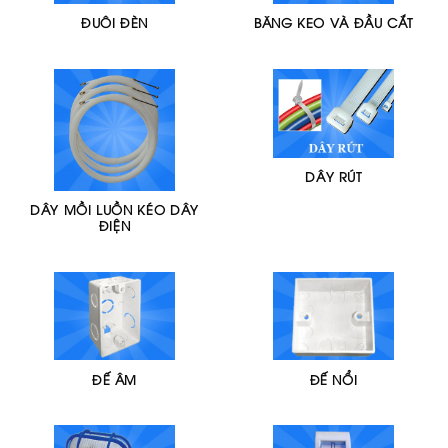
ĐUÔI ĐÈN
BĂNG KEO VÀ ĐẦU CẮT
DÂY RÚT
DÂY MỒI LUỒN KÉO DÂY
ĐIỆN
ĐẾ ÂM
ĐẾ NỔI