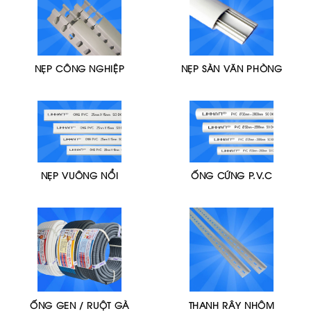
NẸP CÔNG NGHIỆP
NẸP SÀN VĂN PHÒNG
NẸP VUÔNG NỔI
ỐNG CỨNG P.V.C
ỐNG GEN / RUỘT GÀ
THANH RÂY NHÔM