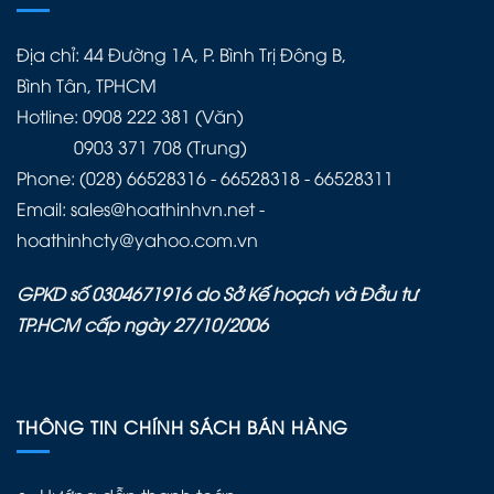
Địa chỉ: 44 Đường 1A, P. Bình Trị Đông B,
Bình Tân, TPHCM
Hotline: 0908 222 381 (Văn)
0903 371 708 (Trung)
Phone: (028) 66528316 - 66528318 - 66528311
Email: sales@hoathinhvn.net -
hoathinhcty@yahoo.com.vn
GPKD số 0304671916 do Sở Kế hoạch và Đầu tư
TP.HCM cấp ngày 27/10/2006
THÔNG TIN CHÍNH SÁCH BÁN HÀNG