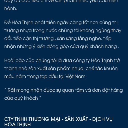
đầy đủ các tiêu chí về sản phẩm theo yêu cầu hiện
hành.
Để Hòa Thịnh phát triển ngày càng tốt hơn cùng thị
trường nhựa trong nước chúng tôi không ngừng thay
đổi, tiếp cận thị trường , sẵn sàng lắng nghe, tiếp
nhận những ý kiến đóng góp của quý khách hàng .
Hoài bão của chúng tôi là đưa công ty Hòa Thịnh trở
thành nhà sản xuất sản phẩm nhựa, chế tác khuôn
mẫu nằm trong top đầu tại Việt Nam.
“ Rất mong nhận được sự quan tâm và đơn đặt hàng
của quý khách “
CTY TNHH THƯƠNG MẠI - SẢN XUẤT - DỊCH VỤ
HÒA THỊNH