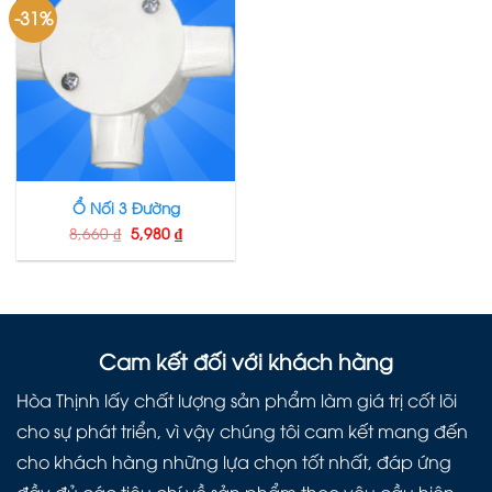
-31%
Ổ Nối 3 Đường
8,660
₫
5,980
₫
Cam kết đối với khách hàng
Hòa Thịnh lấy chất lượng sản phẩm làm giá trị cốt lõi
cho sự phát triển, vì vậy chúng tôi cam kết mang đến
cho khách hàng những lựa chọn tốt nhất, đáp ứng