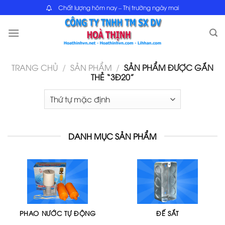
Skip
Chất lượng hôm nay – Thị trường ngày mai
to
content
TRANG CHỦ
/
SẢN PHẨM
/
SẢN PHẨM ĐƯỢC GẮN
THẺ “3Đ20”
DANH MỤC SẢN PHẨM
PHAO NƯỚC TỰ ĐỘNG
ĐẾ SẮT