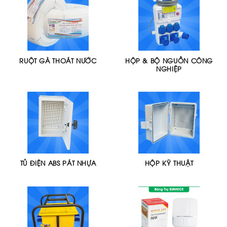
RUỘT GÀ THOÁT NƯỚC
HỘP & BỘ NGUỒN CÔNG
NGHIỆP
TỦ ĐIỆN ABS PÁT NHỰA
HỘP KỸ THUẬT