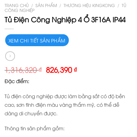
TRANG CHỦ
/
SẢN PHẨM
/
THƯƠNG HIỆU KINGKONG
/
TỦ
CÔNG NGHIỆP
Tủ Điện Công Nghiệp 4 Ổ 3F16A IP44
XEM CHI TIẾT SẢN PHẨM
1,316,320
₫
826,390
₫
Đặ
c
đ
i
ể
m:
Tủ điện công nghiệp được làm bằng sắt có độ bền
cao, sơn tĩnh điện màu vàng thẩm mỹ, có thể dễ
dàng di chuyển được.
Thông tin sản phẩm gồm: