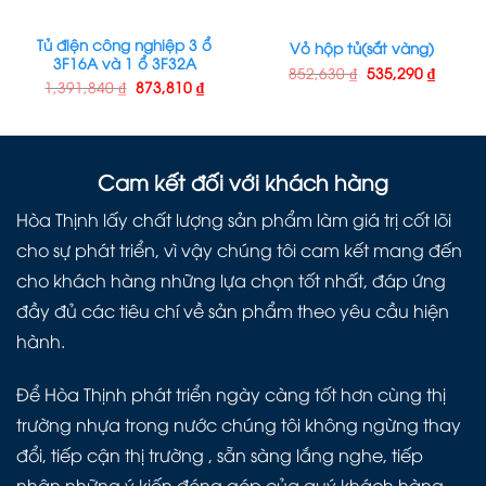
Tủ điện công nghiệp 3 ổ
Vỏ hộp tủ(sắt vàng)
3F16A và 1 ổ 3F32A
852,630
₫
535,290
₫
1,391,840
₫
873,810
₫
Cam kết đối với khách hàng
Hòa Thịnh lấy chất lượng sản phẩm làm giá trị cốt lõi
cho sự phát triển, vì vậy chúng tôi cam kết mang đến
cho khách hàng những lựa chọn tốt nhất, đáp ứng
đầy đủ các tiêu chí về sản phẩm theo yêu cầu hiện
hành.
Để Hòa Thịnh phát triển ngày càng tốt hơn cùng thị
trường nhựa trong nước chúng tôi không ngừng thay
đổi, tiếp cận thị trường , sẵn sàng lắng nghe, tiếp
nhận những ý kiến đóng góp của quý khách hàng .