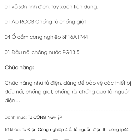
01 vỏ sơn tĩnh điện, tay xách tiện dụng.
01 Áp RCCB Chống rò chống giật
04 Ổ cắm công nghiệp 3F16A IP44
01 Đầu nối chống nước PG13.5
Ch
ứ
c n
ă
ng:
Chức năng như tủ điện, dùng để bảo vệ các thiết bị
đấu nối, chống giật, chống rò, chống quá tải nguồn
điện…
Danh mục:
TỦ CÔNG NGHIỆP
Từ khóa:
Tủ Điện Công nghiệp 4 ổ
,
tủ nguồn điện thi công ip44