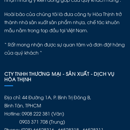
Hoài bão của chúng tôi là đưa công ty Hòa Thịnh trở
thành nhà sản xuất sản phẩm nhựa, chế tác khuôn
mẫu nằm trong top đầu tại Việt Nam.
“ Rất mong nhận được sự quan tâm và đơn đặt hàng
của quý khách “
CTY TNHH THƯƠNG MẠI - SẢN XUẤT - DỊCH VỤ
HÒA THỊNH
Địa chỉ: 44 Đường 1A, P. Bình Trị Đông B,
Bình Tân, TPHCM
Hotline: 0908 222 381 (Văn)
0903 371 708 (Trung)
Phone: (028) 66528316 - 66528318 - 66528311