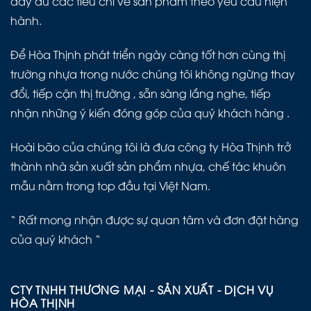
đầy đủ các tiêu chí về sản phẩm theo yêu cầu hiện
hành.
Để Hòa Thịnh phát triển ngày càng tốt hơn cùng thị
trường nhựa trong nước chúng tôi không ngừng thay
đổi, tiếp cận thị trường , sẵn sàng lắng nghe, tiếp
nhận những ý kiến đóng góp của quý khách hàng .
Hoài bão của chúng tôi là đưa công ty Hòa Thịnh trở
thành nhà sản xuất sản phẩm nhựa, chế tác khuôn
mẫu nằm trong top đầu tại Việt Nam.
“ Rất mong nhận được sự quan tâm và đơn đặt hàng
của quý khách “
CTY TNHH THƯƠNG MẠI - SẢN XUẤT - DỊCH VỤ
HÒA THỊNH