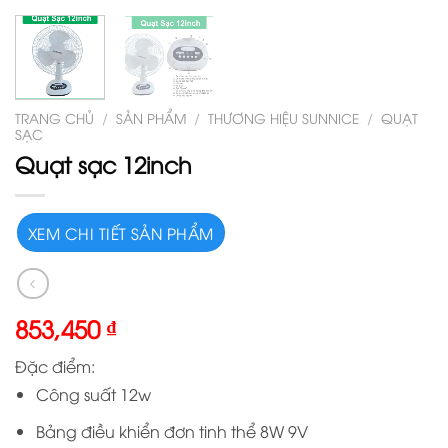
TRANG CHỦ
/
SẢN PHẨM
/
THƯƠNG HIỆU SUNNICE
/
QUẠT
SẠC
Quạt sạc 12inch
XEM CHI TIẾT SẢN PHẨM
853,450
₫
Đặc điểm:
Công suất 12w
Bảng điều khiển đơn tinh thể 8W 9V