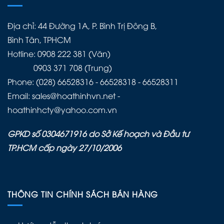
Địa chỉ: 44 Đường 1A, P. Bình Trị Đông B,
Bình Tân, TPHCM
Hotline: 0908 222 381 (Văn)
0903 371 708 (Trung)
Phone: (028) 66528316 - 66528318 - 66528311
Email: sales@hoathinhvn.net -
hoathinhcty@yahoo.com.vn
GPKD số 0304671916 do Sở Kế hoạch và Đầu tư
TP.HCM cấp ngày 27/10/2006
THÔNG TIN CHÍNH SÁCH BÁN HÀNG