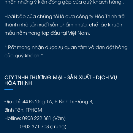
nhận những ý kiến đóng góp của quý khách hàng .
Hoài bão của chúng tôi là đưa công ty Hòa Thịnh trở
thành nhà sản xuất sản phẩm nhựa, chế tác khuôn
mẫu nằm trong top đầu tại Việt Nam.
“ Rất mong nhận được sự quan tâm và đơn đặt hàng
của quý khách “
CTY TNHH THƯƠNG MẠI - SẢN XUẤT - DỊCH VỤ
HÒA THỊNH
Địa chỉ: 44 Đường 1A, P. Bình Trị Đông B,
Bình Tân, TPHCM
Hotline: 0908 222 381 (Văn)
0903 371 708 (Trung)