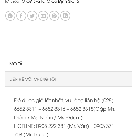
Từ khóa:
Ổ CĐ 3Fa16
,
Ổ Cố Định 3Fa16
MÔ TẢ
LIÊN HỆ VỚI CHÚNG TÔI
Để được giá tốt nhất, vui lòng liên hệ:(028)
6652 8311 – 6652 8316 – 6652 8318(Gặp Ms.
Diễm / Ms. Nhàn / Ms. Đượm).
HOTLINE: 0908 222 381 (Mr. Văn) – 0903 371
708 (Mr. Trung).