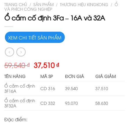
TRANG CHỦ
/
SẢN PHẨM
/
THƯƠNG HIỆU KINGKONG
/
Ổ
VÀ PHÍCH CÔNG NGHIỆP
Ổ cắm cố định 3Fa – 16A và 32A
XEM CHI TIẾT SẢN PHẨM
59,540
₫
37,510
₫
TÊN HÀNG
MÃ SP
ĐƠN GIÁ
GIÁ GIẢM
Ổ cắm cố định
CD 316
39.540
37.510
3F16A
Ổ cắm cố định
CD 332
93.070
58.630
3F32A
Đặc điểm: