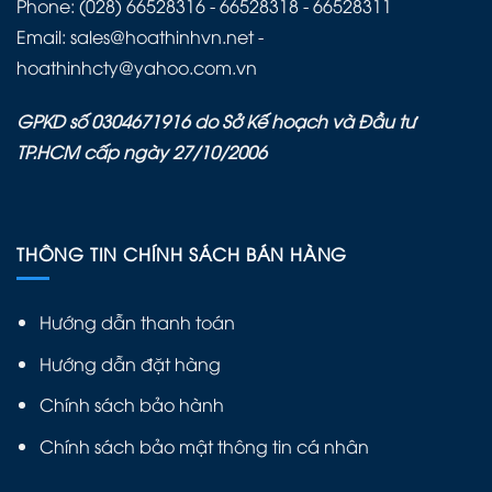
Phone: (028) 66528316 - 66528318 - 66528311
Email: sales@hoathinhvn.net -
hoathinhcty@yahoo.com.vn
GPKD số 0304671916 do Sở Kế hoạch và Đầu tư
TP.HCM cấp ngày 27/10/2006
THÔNG TIN CHÍNH SÁCH BÁN HÀNG
Hướng dẫn thanh toán
Hướng dẫn đặt hàng
Chính sách bảo hành
Chính sách bảo mật thông tin cá nhân