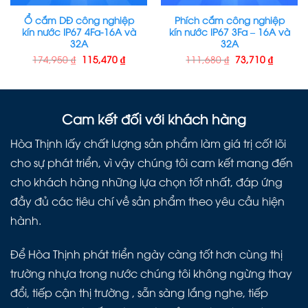
Ổ cắm DĐ công nghiệp
Phích cắm công nghiệp
kín nước IP67 4Fa-16A và
kín nước IP67 3Fa – 16A và
32A
32A
174,950
₫
115,470
₫
111,680
₫
73,710
₫
Cam kết đối với khách hàng
Hòa Thịnh lấy chất lượng sản phẩm làm giá trị cốt lõi
cho sự phát triển, vì vậy chúng tôi cam kết mang đến
cho khách hàng những lựa chọn tốt nhất, đáp ứng
đầy đủ các tiêu chí về sản phẩm theo yêu cầu hiện
hành.
Để Hòa Thịnh phát triển ngày càng tốt hơn cùng thị
trường nhựa trong nước chúng tôi không ngừng thay
đổi, tiếp cận thị trường , sẵn sàng lắng nghe, tiếp