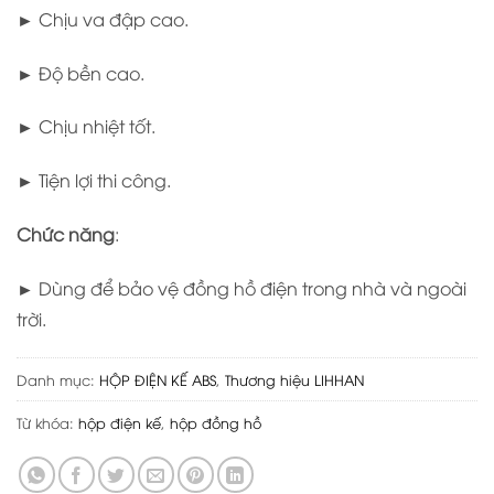
► Chịu va đập cao.
► Độ bền cao.
► Chịu nhiệt tốt.
► Tiện lợi thi công.
Chức năng
:
► Dùng để bảo vệ đồng hồ điện trong nhà và ngoài
trời.
Danh mục:
HỘP ĐIỆN KẾ ABS
,
Thương hiệu LIHHAN
Từ khóa:
hộp điện kế
,
hộp đồng hồ