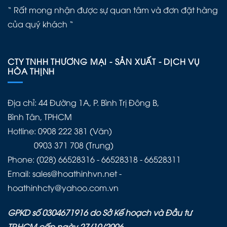
“ Rất mong nhận được sự quan tâm và đơn đặt hàng
của quý khách “
CTY TNHH THƯƠNG MẠI - SẢN XUẤT - DỊCH VỤ
HÒA THỊNH
Địa chỉ: 44 Đường 1A, P. Bình Trị Đông B,
Bình Tân, TPHCM
Hotline: 0908 222 381 (Văn)
0903 371 708 (Trung)
Phone: (028) 66528316 - 66528318 - 66528311
Email: sales@hoathinhvn.net -
hoathinhcty@yahoo.com.vn
GPKD số 0304671916 do Sở Kế hoạch và Đầu tư
TP.HCM cấp ngày 27/10/2006