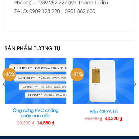
Phong) – 0989 282 227 (Mr. Thanh Tuấn).
ZALO: 0909 128 220 – 0901 882 600
SẢN PHẨM TƯƠNG TỰ
-30%
-31%
Ống cứng PVC chống
Hộp CB ZA Lỗ
cháy cao cấp
64,230
₫
44,320
₫
20,830
₫
14,580
₫