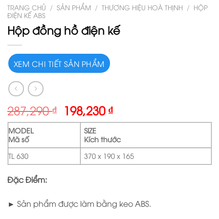
TRANG CHỦ
/
SẢN PHẨM
/
THƯƠNG HIỆU HOÀ THỊNH
/
HỘP
ĐIỆN KẾ ABS
Hộp đồng hồ điện kế
XEM CHI TIẾT SẢN PHẨM
287,290
₫
198,230
₫
MODEL
SIZE
Mã số
Kích thước
TL 630
370 x 190 x 165
Đặc Điểm:
► Sản phẩm được làm bằng keo ABS.