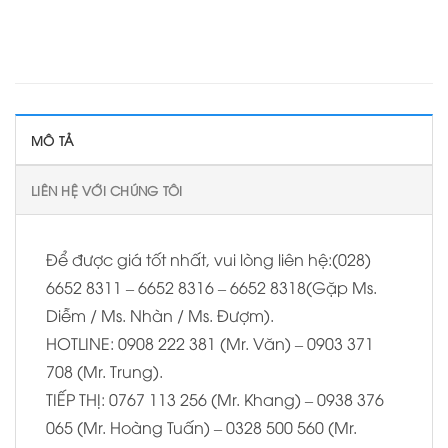
MÔ TẢ
LIÊN HỆ VỚI CHÚNG TÔI
Để được giá tốt nhất, vui lòng liên hệ:(028)
6652 8311 – 6652 8316 – 6652 8318(Gặp Ms.
Diễm / Ms. Nhàn / Ms. Đượm).
HOTLINE: 0908 222 381 (Mr. Văn) – 0903 371
708 (Mr. Trung).
TIẾP THỊ: 0767 113 256 (Mr. Khang) – 0938 376
065 (Mr. Hoàng Tuấn) – 0328 500 560 (Mr.