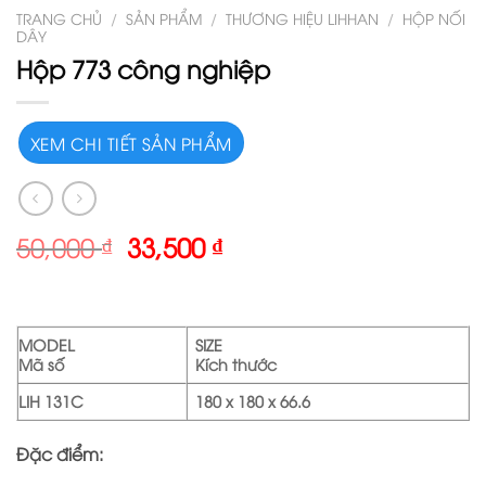
TRANG CHỦ
/
SẢN PHẨM
/
THƯƠNG HIỆU LIHHAN
/
HỘP NỐI
DÂY
Hộp 773 công nghiệp
XEM CHI TIẾT SẢN PHẨM
50,000
₫
33,500
₫
MODEL
SIZE
Mã số
Kích thước
LIH 131C
180 x 180 x 66.6
Đặc điểm: