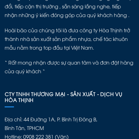
đổi, tiếp cận thị trường , sẵn sàng lắng nghe, tiếp
nhận những ý kiến đóng góp của quý khách hàng .
Hoài bão của chúng tôi là đưa công ty Hòa Thịnh trở
thành nhà sản xuất sản phẩm nhựa, chế tác khuôn
mẫu nằm trong top đầu tại Việt Nam.
“ Rất mong nhận được sự quan tâm và đơn đặt hàng
của quý khách “
CTY TNHH THƯƠNG MẠI - SẢN XUẤT - DỊCH VỤ
HÒA THỊNH
Địa chỉ: 44 Đường 1A, P. Bình Trị Đông B,
Bình Tân, TPHCM
Hotline: 0908 222 381 (Văn)