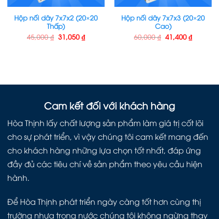
Hộp nối dây 7x7x2 (20×20
Hộp nối dây 7x7x3 (20×20
Thấp)
Cao)
45,000
₫
31,050
₫
60,000
₫
41,400
₫
Cam kết đối với khách hàng
Hòa Thịnh lấy chất lượng sản phẩm làm giá trị cốt lõi
cho sự phát triển, vì vậy chúng tôi cam kết mang đến
cho khách hàng những lựa chọn tốt nhất, đáp ứng
đầy đủ các tiêu chí về sản phẩm theo yêu cầu hiện
hành.
Để Hòa Thịnh phát triển ngày càng tốt hơn cùng thị
trường nhựa trong nước chúng tôi không ngừng thay