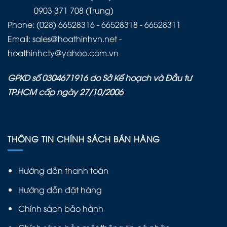
0903 371 708 (Trung)
Phone: (028) 66528316 - 66528318 - 66528311
Email: sales@hoathinhvn.net -
hoathinhcty@yahoo.com.vn
GPKD số 0304671916 do Sở Kế hoạch và Đầu tư
TP.HCM cấp ngày 27/10/2006
THÔNG TIN CHÍNH SÁCH BÁN HÀNG
Hướng dẫn thanh toán
Hướng dẫn đặt hàng
Chính sách bảo hành