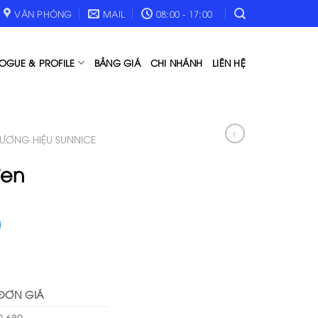
VĂN PHÒNG
MAIL
08:00 - 17:00
OGUE & PROFILE
BẢNG GIÁ
CHI NHÁNH
LIÊN HỆ
HƯƠNG HIỆU SUNNICE
đen
ĐƠN GIÁ
9,680