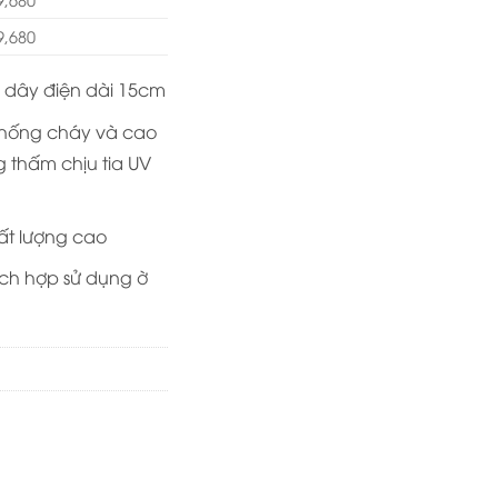
9,680
i dây điện dài 15cm
hống cháy và cao
 thấm chịu tia UV
t lượng cao
ích hợp sử dụng ờ