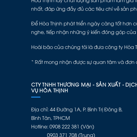
nhất, đáp ứng đầy đủ các tiêu chí về sản p
Để Hòa Thịnh phát triển ngày càng tốt hơn cù
nghe, tiếp nhận những ý kiến đóng góp của
Hoài bão của chúng tôi là đưa công ty Hòa 
“ Rất mong nhận được sự quan tâm và đơn 
CTY TNHH THƯƠNG MẠI - SẢN XUẤT - DỊC
VỤ HÒA THỊNH
Địa chỉ: 44 Đường 1A, P. Bình Trị Đông B,
Bình Tân, TPHCM
Hotline: 0908 222 381 (Văn)
0903 371 708 (Trung)