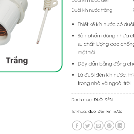
Đuôi kín nước trắng
Thiết kế kín nước có đuô
Sản phẩm dùng nhựa c
su chất lượng cao chống
mặt trời
Dây dẫn bằng đồng chấ
Là đuôi đèn kín nước, th
trong nhà và ngoài trời.
Danh mục:
ĐUÔI ĐÈN
Từ khóa:
đuôi đèn kín nước