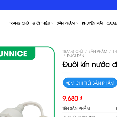
TRANG CHỦ
GIỚI THIỆU
SẢN PHẨM
KHUYẾN MÃI
CATAL
TRANG CHỦ
/
SẢN PHẨM
/
T
/
ĐUÔI ĐÈN
Đuôi kín nước 
XEM CHI TIẾT SẢN PHẨM
9,680
₫
TÊN SẢN PHẨM
Đuôi kín nước đen