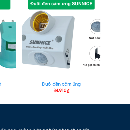
á
Đuôi đèn cảm ứng
84,910
₫
g đến cho khách hàng những lựa chọn tốt