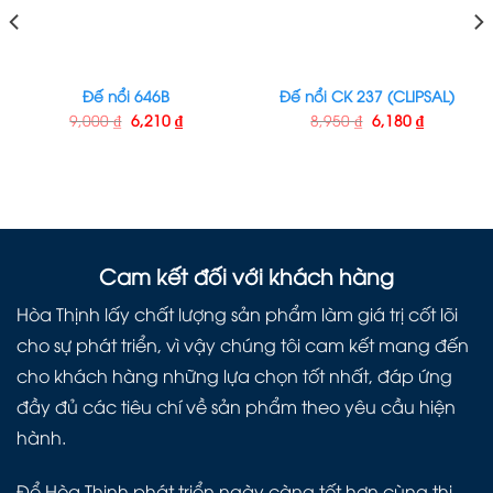
Đế nổi 646B
Đế nổi CK 237 (CLIPSAL)
9,000
₫
6,210
₫
8,950
₫
6,180
₫
Cam kết đối với khách hàng
Hòa Thịnh lấy chất lượng sản phẩm làm giá trị cốt lõi
cho sự phát triển, vì vậy chúng tôi cam kết mang đến
cho khách hàng những lựa chọn tốt nhất, đáp ứng
đầy đủ các tiêu chí về sản phẩm theo yêu cầu hiện
hành.
Để Hòa Thịnh phát triển ngày càng tốt hơn cùng thị