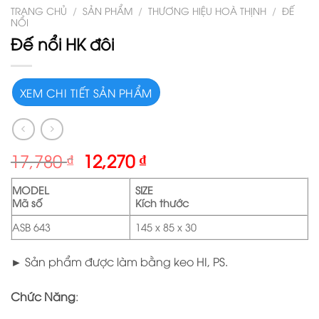
TRANG CHỦ
/
SẢN PHẨM
/
THƯƠNG HIỆU HOÀ THỊNH
/
ĐẾ
NỔI
Đế nổi HK đôi
XEM CHI TIẾT SẢN PHẨM
17,780
₫
12,270
₫
MODEL
SIZE
Mã số
Kích thước
ASB 643
145 x 85 x 30
► Sản phẩm được làm bằng keo HI, PS.
Chức Năng
: