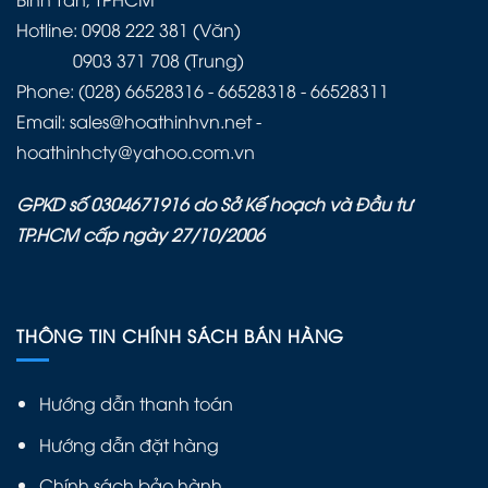
Hotline: 0908 222 381 (Văn)
0903 371 708 (Trung)
Phone: (028) 66528316 - 66528318 - 66528311
Email: sales@hoathinhvn.net -
hoathinhcty@yahoo.com.vn
GPKD số 0304671916 do Sở Kế hoạch và Đầu tư
TP.HCM cấp ngày 27/10/2006
THÔNG TIN CHÍNH SÁCH BÁN HÀNG
Hướng dẫn thanh toán
Hướng dẫn đặt hàng
Chính sách bảo hành