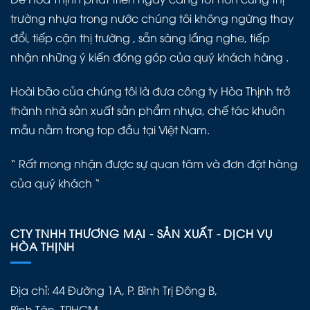
trường nhựa trong nước chúng tôi không ngừng thay
đổi, tiếp cận thị trường , sẵn sàng lắng nghe, tiếp
nhận những ý kiến đóng góp của quý khách hàng .
Hoài bão của chúng tôi là đưa công ty Hòa Thịnh trở
thành nhà sản xuất sản phẩm nhựa, chế tác khuôn
mẫu nằm trong top đầu tại Việt Nam.
“ Rất mong nhận được sự quan tâm và đơn đặt hàng
của quý khách “
CTY TNHH THƯƠNG MẠI - SẢN XUẤT - DỊCH VỤ
HÒA THỊNH
Địa chỉ: 44 Đường 1A, P. Bình Trị Đông B,
Bình Tân, TPHCM