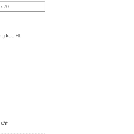
 x 70
g keo HI.
sắt