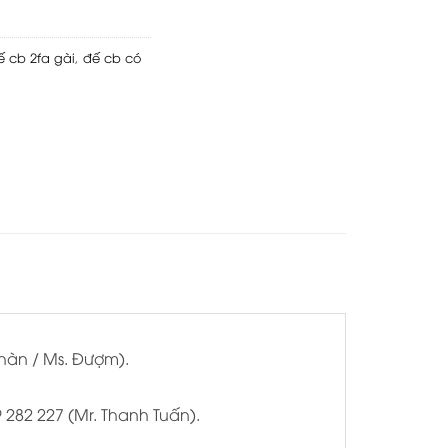
ế cb 2fa gài
,
đế cb có
Nhàn / Ms. Đượm).
9 282 227 (Mr. Thanh Tuấn).