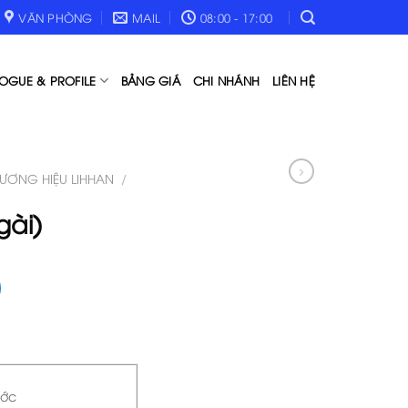
VĂN PHÒNG
MAIL
08:00 - 17:00
OGUE & PROFILE
BẢNG GIÁ
CHI NHÁNH
LIÊN HỆ
ƯƠNG HIỆU LIHHAN
/
gài)
ước