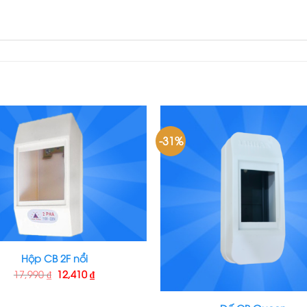
-31%
Hộp CB 2F nổi
17,990
₫
12,410
₫