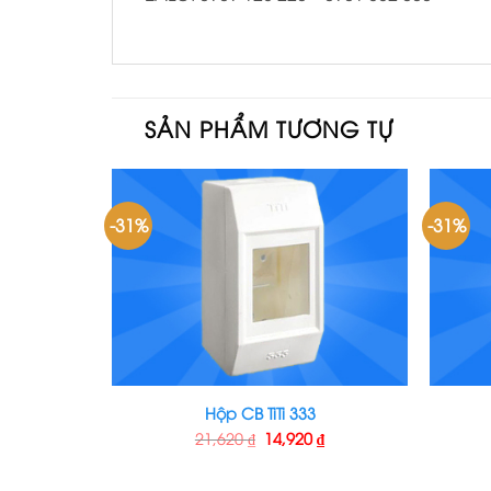
SẢN PHẨM TƯƠNG TỰ
-31%
-31%
Hộp CB TiTi 333
21,620
₫
14,920
₫