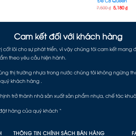
Đế CB Queen
7,500
₫
5,180
₫
Cam kết đối với khách hàng
ị cốt lõi cho sự phát triển, vì vậy chúng tôi cam kết man
hẩm theo yêu cầu hiện hành.
ng thị trường nhựa trong nước chúng tôi không ngừng thay 
 quý khách hàng .
Thịnh trở thành nhà sản xuất sản phẩm nhựa, chế tác khu
đặt hàng của quý khách “
H
THÔNG TIN CHÍNH SÁCH BÁN HÀNG
F