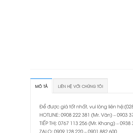
MÔ TẢ
LIÊN HỆ VỚI CHÚNG TÔI
Để được giá tốt nhất, vui lòng liên hệ:(
HOTLINE: 0908 222 381 (Mr. Văn) – 0903 37
TIẾP THỊ: 0767 113 256 (Mr. Khang) – 0938
ZALO: 0909 128 220 – 0901 882 600