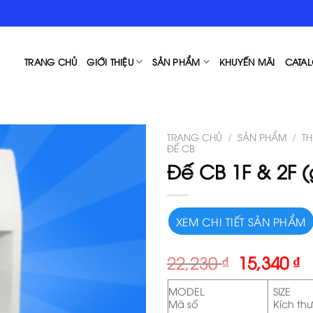
TRANG CHỦ
GIỚI THIỆU
SẢN PHẨM
KHUYẾN MÃI
CATAL
TRANG CHỦ
/
SẢN PHẨM
/
TH
ĐẾ CB
Đế CB 1F & 2F (
XEM CHI TIẾT SẢN PHẨM
22,230
₫
15,340
₫
MODEL
SIZE
Mã số
Kích th