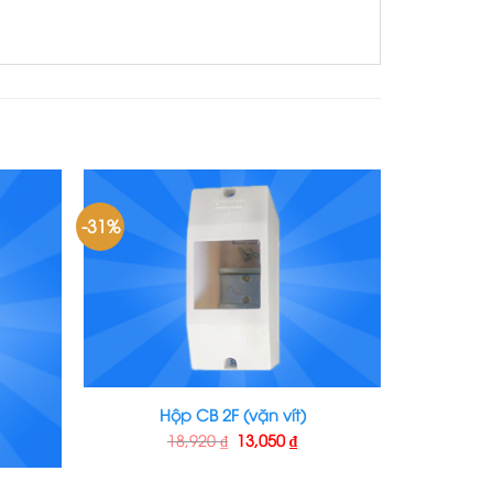
-31%
Hộp CB 2F (vặn vít)
18,920
₫
13,050
₫