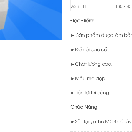
ASB 111
130 x 45
Đặc Điểm:
► Sản phẩm được làm bằn
►Đế nổi cao cấp.
►Chất lượng cao.
►Mẫu mã đẹp.
►Tiện lợi thi công.
Chức Năng:
►
Sử dụng cho MCB có rây 