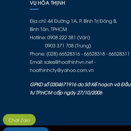
VỤ HÒA THỊNH
Địa chỉ: 44 Đường 1A, P. Bình Trị Đông B,
Bình Tân, TPHCM
Hotline: 0908 222 381 (Văn)
0903 371 708 (Trung)
Phone: (028) 66528316 - 66528318 - 66528311
Email: sales@hoathinhvn.net -
hoathinhcty@yahoo.com.vn
GPKD số 0304671916 do Sở Kế hoạch và Đầu
tư TP.HCM cấp ngày 27/10/2006
Chat Zalo