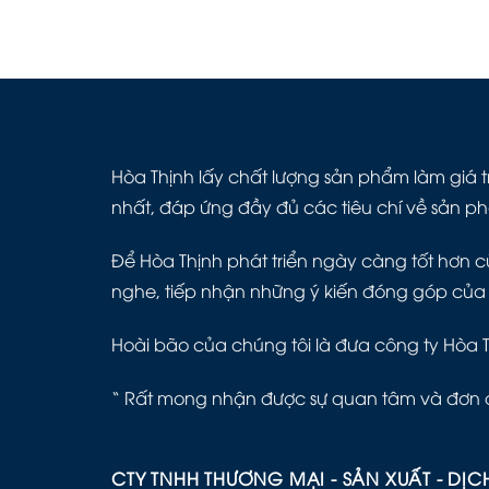
Hòa Thịnh lấy chất lượng sản phẩm làm giá tr
nhất, đáp ứng đầy đủ các tiêu chí về sản p
Để Hòa Thịnh phát triển ngày càng tốt hơn cù
nghe, tiếp nhận những ý kiến đóng góp của
Hoài bão của chúng tôi là đưa công ty Hòa 
“ Rất mong nhận được sự quan tâm và đơn 
CTY TNHH THƯƠNG MẠI - SẢN XUẤT - DỊC