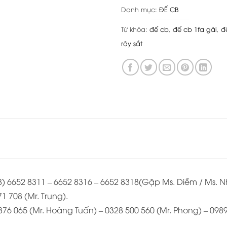
Danh mục:
ĐẾ CB
Từ khóa:
đế cb
,
đế cb 1fa gài
,
đ
rây sắt
028) 6652 8311 – 6652 8316 – 6652 8318(Gặp Ms. Diễm / Ms. 
1 708 (Mr. Trung).
 376 065 (Mr. Hoàng Tuấn) – 0328 500 560 (Mr. Phong) – 098