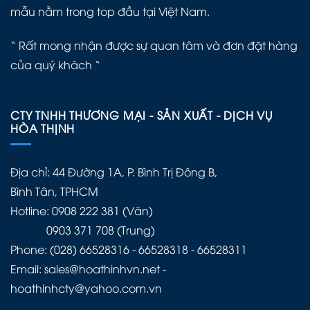
mẫu nằm trong top đầu tại Việt Nam.
“ Rất mong nhận được sự quan tâm và đơn đặt hàng
của quý khách “
CTY TNHH THƯƠNG MẠI - SẢN XUẤT - DỊCH VỤ
HÒA THỊNH
Địa chỉ: 44 Đường 1A, P. Bình Trị Đông B,
Bình Tân, TPHCM
Hotline: 0908 222 381 (Văn)
0903 371 708 (Trung)
Phone: (028) 66528316 - 66528318 - 66528311
Email: sales@hoathinhvn.net -
hoathinhcty@yahoo.com.vn