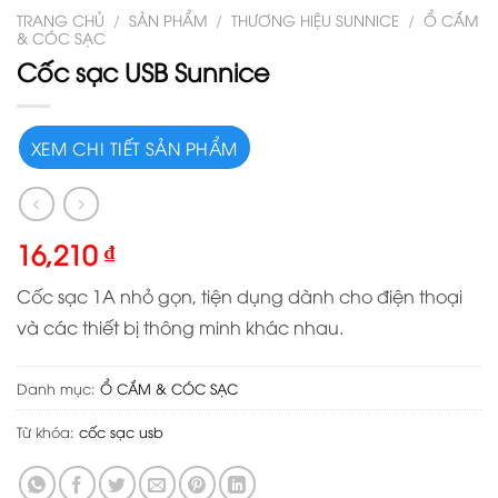
TRANG CHỦ
/
SẢN PHẨM
/
THƯƠNG HIỆU SUNNICE
/
Ổ CẮM
& CÓC SẠC
Cốc sạc USB Sunnice
XEM CHI TIẾT SẢN PHẨM
16,210
₫
Cốc sạc 1A nhỏ gọn, tiện dụng dành cho điện thoại
và các thiết bị thông minh khác nhau.
Danh mục:
Ổ CẮM & CÓC SẠC
Từ khóa:
cốc sạc usb