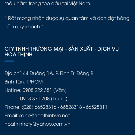
mẫu nằm trong top đầu tại Việt Nam.
“ Rất mong nhận được sự quan tâm và đơn đặt hàng
của quý khách “
CTY TNHH THƯƠNG MẠI - SẢN XUẤT - DỊCH VỤ
HÒA THỊNH
Địa chỉ: 44 Đường 1A, P. Bình Trị Đông B,
Bình Tân, TPHCM
Hotline: 0908 222 381 (Văn)
0903 371 708 (Trung)
Phone: (028) 66528316 - 66528318 - 66528311
Email: sales@hoathinhvn.net -
hoathinhcty@yahoo.com.vn