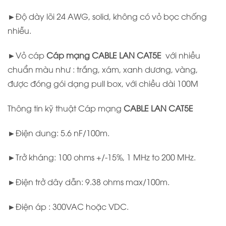
►Độ dày lõi 24 AWG, solid, không có vỏ bọc chống
nhiễu.
►Vỏ cáp
Cáp mạng
CABLE LAN CAT5E
với nhiều
chuẩn màu như : trắng, xám, xanh dương, vàng,
được đóng gói dạng pull box, với chiều dài 100M
Thông tin kỹ thuật Cáp mạng
CABLE LAN CAT5E
►Điện dung: 5.6 nF/100m.
►Trở kháng: 100 ohms +/-15%, 1 MHz to 200 MHz.
►Điện trở dây dẫn: 9.38 ohms max/100m.
►Điện áp : 300VAC hoặc VDC.