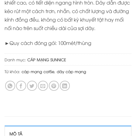
khiết cao, có tiết diện ngang hình tròn. Dây dẫn được
kéo rút một cách trơn, nhẵn, có chất lượng và đường
kính đồng đều, không có bất kỳ khuyết tật hay mối
nối nào trên suốt chiều dài của sợi dây.
►Quy cách đóng gói: 100mét/thùng
Danh mục:
CÁP MẠNG SUNNICE
Từ khóa:
cáp mạng cat5e
,
dây cáp mạng
MÔ TẢ