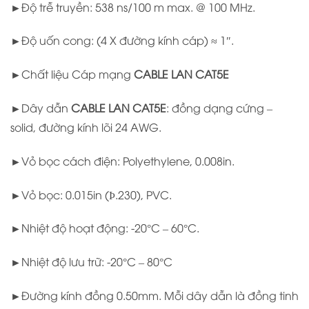
►Độ trễ truyền: 538 ns/100 m max. @ 100 MHz.
►Độ uốn cong: (4 X đường kính cáp) ≈ 1″.
►Chất liệu Cáp mạng
CABLE LAN CAT5E
►Dây dẫn
CABLE LAN CAT5E
: đồng dạng cứng –
solid, đường kính lõi 24 AWG.
►Vỏ bọc cách điện: Polyethylene, 0.008in.
►Vỏ bọc: 0.015in (Þ.230), PVC.
►Nhiệt độ hoạt động: -20°C – 60°C.
►Nhiệt độ lưu trữ: -20°C – 80°C
►Đường kính đồng 0.50mm. Mỗi dây dẫn là đồng tinh