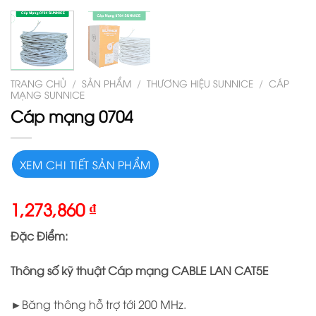
TRANG CHỦ
/
SẢN PHẨM
/
THƯƠNG HIỆU SUNNICE
/
CÁP
MẠNG SUNNICE
Cáp mạng 0704
XEM CHI TIẾT SẢN PHẨM
1,273,860
₫
Đặc Điểm:
Thông số kỹ thuật Cáp mạng CABLE LAN CAT5E
►Băng thông hỗ trợ tới 200 MHz.