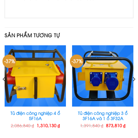
SẢN PHẨM TƯƠNG TỰ
-37%
-37%
Tủ điện công nghiệp 4 ổ
Tủ điện công nghiệp 3 ổ
5F16A
3F16A và 1 ổ 3F32A
2,086,840
₫
1,310,130
₫
1,391,840
₫
873,810
₫