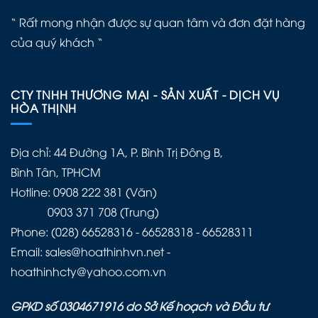
“ Rất mong nhận được sự quan tâm và đơn đặt hàng
của quý khách “
CTY TNHH THƯƠNG MẠI - SẢN XUẤT - DỊCH VỤ
HÒA THỊNH
Địa chỉ: 44 Đường 1A, P. Bình Trị Đông B,
Bình Tân, TPHCM
Hotline: 0908 222 381 (Văn)
0903 371 708 (Trung)
Phone: (028) 66528316 - 66528318 - 66528311
Email: sales@hoathinhvn.net -
hoathinhcty@yahoo.com.vn
GPKD số 0304671916 do Sở Kế hoạch và Đầu tư