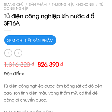
TRANG CHỦ
/
SẢN PHẨM
/
THƯƠNG HIỆU KINGKONG
/
TỦ
CÔNG NGHIỆP
Tủ điện công nghiệp kín nước 4 ổ
3F16A
XEM CHI TIẾT SẢN PHẨM
1,316,320
₫
826,390
₫
Đặc điểm:
Tủ điện công nghiệp được làm bằng sắt có độ bền
cao, sơn tĩnh điện màu vàng thẩm mỹ, có thể dễ
dàng di chuyển được.
Thông tin sản phẩm gồm: