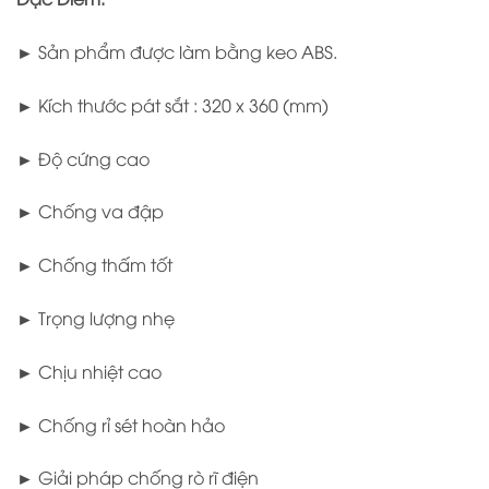
► Sản phẩm được làm bằng keo ABS.
► Kích thước pát sắt : 320 x 360 (mm)
► Độ cứng cao
► Chống va đập
► Chống thấm tốt
► Trọng lượng nhẹ
► Chịu nhiệt cao
► Chống rỉ sét hoàn hảo
► Giải pháp chống rò rĩ điện