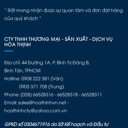
“ Rất mong nhận được sự quan tâm và đơn đặt hàng
của quý khách “
CTY TNHH THƯƠNG MẠI - SẢN XUẤT - DỊCH VỤ
HÒA THỊNH
Địa chỉ: 44 Đường 1A, P. Bình Trị Đông B,
Bình Tân, TPHCM
Hotline: 0908 222 381 (Văn)
0903 371 708 (Trung)
Phone: (028) 66528316 - 66528318 - 66528311
Email: sales@hoathinhvn.net -
hoathinhcty@yahoo.com.vn
GPKD số 0304671916 do Sở Kế hoạch và Đầu tư