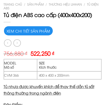
TRANG CHỦ
/
SẢN PHẨM
/
THƯƠNG HIỆU LIHHAN
/
TỦ ĐIỆN
ABS
Tủ điện ABS cao cấp (400x400x200)
XEM CHI TIẾT SẢN PHẨM
756,880
₫
522,250
₫
MODEL
SIZE
Mã số
Kích thước
CVM 366
400 x 400 x 200mm
Tủ nhựa được khuyến khích để thay thế dần tủ sắt
thông thường trong ngành điện
Đặc Điểm: