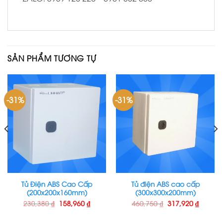
SẢN PHẨM TƯƠNG TỰ
-31%
-31%
Tủ Điện ABS Cao Cấp
Tủ điện ABS cao cấp
(200x200x160mm)
(300x300x200mm)
230,380
₫
158,960
₫
460,750
₫
317,920
₫