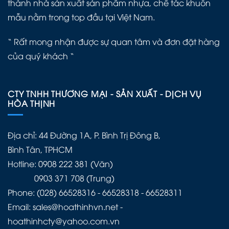
thành nhà sản xuất sản phẩm nhựa, chế tác khuôn
mẫu nằm trong top đầu tại Việt Nam.
“ Rất mong nhận được sự quan tâm và đơn đặt hàng
của quý khách “
CTY TNHH THƯƠNG MẠI - SẢN XUẤT - DỊCH VỤ
HÒA THỊNH
Địa chỉ: 44 Đường 1A, P. Bình Trị Đông B,
Bình Tân, TPHCM
Hotline: 0908 222 381 (Văn)
0903 371 708 (Trung)
Phone: (028) 66528316 - 66528318 - 66528311
Email: sales@hoathinhvn.net -
hoathinhcty@yahoo.com.vn