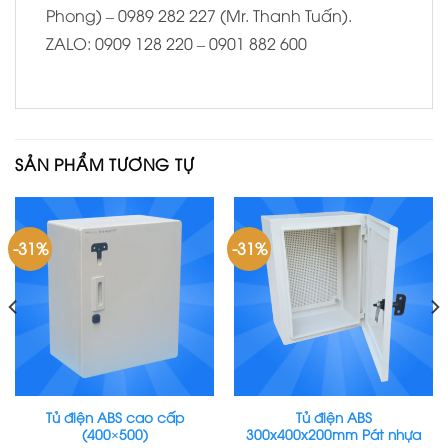
Phong) – 0989 282 227 (Mr. Thanh Tuấn).
ZALO: 0909 128 220 – 0901 882 600
SẢN PHẨM TƯƠNG TỰ
-31%
-31%
Tủ điện ABS cao cấp
Tủ điện ABS
(400×500)
300x400x200mm Pát nhựa