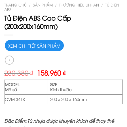
TRANG CHỦ
/
SẢN PHẨM
/
THƯƠNG HIỆU LIHHAN
/
TỦ ĐIỆN
ABS
Tủ Điện ABS Cao Cấp
(200x200x160mm)
XEM CHI TIẾT SẢN PHẨM
230,380
₫
158,960
₫
MODEL
SIZE
Mã số
Kích thước
CVM 341K
200 x 200 x 160mm
Đặc Điểm
:
Tủ nhựa được khuyến khích để thay thế