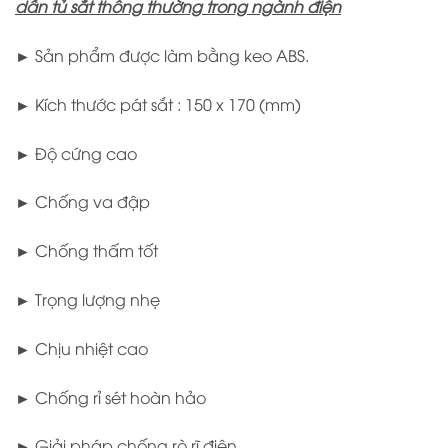
dần tủ sắt thông thường trong ngành điện
► Sản phẩm được làm bằng keo ABS.
► Kích thước pát sắt : 150 x 170 (mm)
► Độ cứng cao
► Chống va đập
► Chống thấm tốt
► Trọng lượng nhẹ
► Chịu nhiệt cao
► Chống rỉ sét hoàn hảo
► Giải pháp chống rò rĩ điện