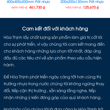
400x400x200mm Pát nhựa
200x200x130mm Pát nhựa
669,180
₫
461,730
₫
182,130
₫
125,670
₫
Cam kết đối với khách hàng
Hòa Thịnh lấy chất lượng sản phẩm làm giá trị cốt lõi
cho sự phát triển, vì vậy chúng tôi cam kết mang đến
cho khách hàng những lựa chọn tốt nhất, đáp ứng
đầy đủ các tiêu chí về sản phẩm theo yêu cầu hiện
hành.
Để Hòa Thịnh phát triển ngày càng tốt hơn cùng thị
trường nhựa trong nước chúng tôi không ngừng thay
đổi, tiếp cận thị trường , sẵn sàng lắng nghe, tiếp
nhận những ý kiến đóng góp của quý khách hàng .
Hoài bão của chúng tôi là đưa công ty Hòa Thịnh trở