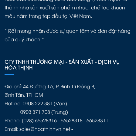
thành nhà sản xuất sản phẩm nhựa, chế tác khuôn
mẫu nằm trong top đầu tại Việt Nam.
“ Rất mong nhận được sự quan tâm và đơn đặt hàng
của quý khách “
CTY TNHH THƯƠNG MẠI - SẢN XUẤT - DỊCH VỤ
HÒA THỊNH
Địa chỉ: 44 Đường 1A, P. Bình Trị Đông B,
Bình Tân, TPHCM
Hotline: 0908 222 381 (Văn)
0903 371 708 (Trung)
Phone: (028) 66528316 - 66528318 - 66528311
Email: sales@hoathinhvn.net -