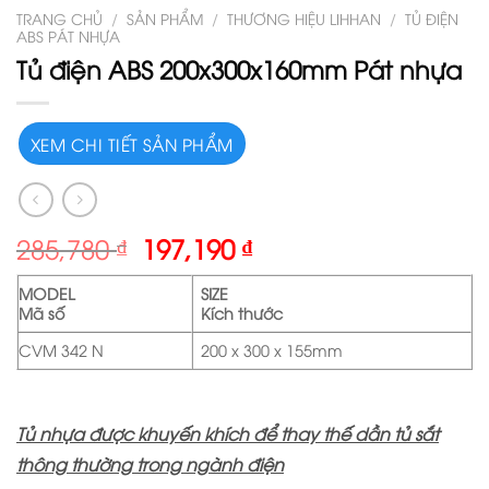
TRANG CHỦ
/
SẢN PHẨM
/
THƯƠNG HIỆU LIHHAN
/
TỦ ĐIỆN
ABS PÁT NHỰA
Tủ điện ABS 200x300x160mm Pát nhựa
XEM CHI TIẾT SẢN PHẨM
285,780
₫
197,190
₫
MODEL
SIZE
Mã số
Kích thước
CVM 342 N
200 x 300 x 155mm
Tủ nhựa được khuyến khích để thay thế dần tủ sắt
thông thường trong ngành điện