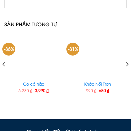
SẢN PHẨM TƯƠNG TỰ
-36%
-31%
Co có nắp
Khớp Nối Trơn
6,230
₫
3,990
₫
990
₫
680
₫