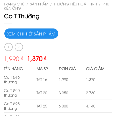
TRANG CHỦ
/
SẢN PHẨM
/
THƯƠNG HIỆU HOÀ THỊNH
/
PHỤ
KIỆN ỐNG
Co T Thường
XEM CHI TIẾT SẢN PHẨM
1,990
₫
1,370
₫
TÊN HÀNG
MÃ SP
ĐƠN GIÁ
GIÁ GIẢM
Co T Ø16
TAT 16
1,990
1.370
thường
Co T Ø20
TAT 20
3,950
2.730
thường
Co T Ø25
TAT 25
6,000
4.140
thường