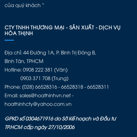
của quý khách “
CTY TNHH THƯƠNG MẠI - SẢN XUẤT - DỊCH VỤ
HÒA THỊNH
Địa chỉ: 44 Đường 1A, P. Bình Trị Đông B,
Bình Tân, TPHCM
Hotline: 0908 222 381 (Văn)
0903 371 708 (Trung)
Phone: (028) 66528316 - 66528318 - 66528311
Email: sales@hoathinhvn.net -
hoathinhcty@yahoo.com.vn
GPKD số 0304671916 do Sở Kế hoạch và Đầu tư
TP.HCM cấp ngày 27/10/2006