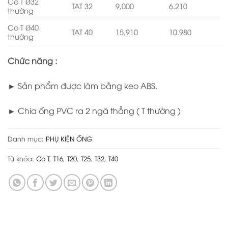
Co T Ø32
TAT 32
9,000
6.210
thường
Co T Ø40
TAT 40
15,910
10.980
thường
Chức năng :
► Sản phẩm được làm bằng keo ABS.
► Chia ống PVC ra 2 ngã thẳng ( T thường )
Danh mục:
PHỤ KIỆN ỐNG
Từ khóa:
Co T
,
T16
,
T20
,
T25
,
T32
,
T40